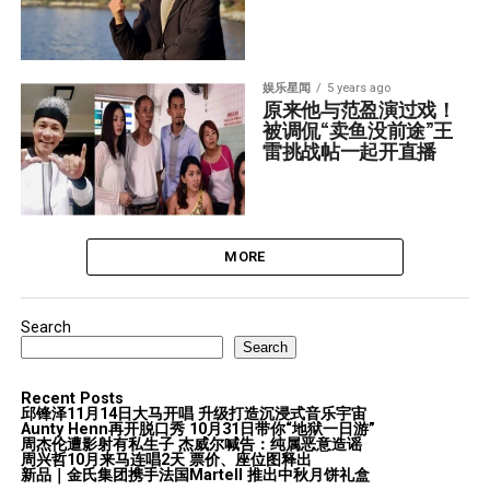
娱乐星闻
5 years ago
原来他与范盈演过戏！  
被调侃“卖鱼没前途”王
雷挑战帖一起开直播
MORE
Search
Search
Recent Posts
邱锋泽11月14日大马开唱 升级打造沉浸式音乐宇宙
Aunty Henn再开脱口秀 10月31日带你“地狱一日游”
周杰伦遭影射有私生子 杰威尔喊告：纯属恶意造谣
周兴哲10月来马连唱2天 票价、座位图释出
新品｜金氏集团携手法国Martell 推出中秋月饼礼盒