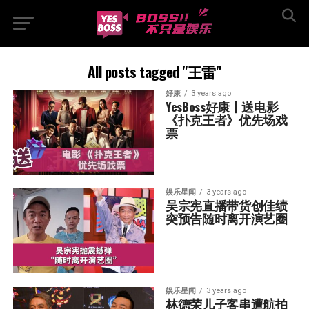
All posts tagged "王雷"
好康
3 years ago
YesBoss好康丨送电影 
《扑克王者》优先场戏
票
娱乐星闻
3 years ago
吴宗宪直播带货创佳绩  
突预告随时离开演艺圈
娱乐星闻
3 years ago
林德荣儿子客串遭航拍