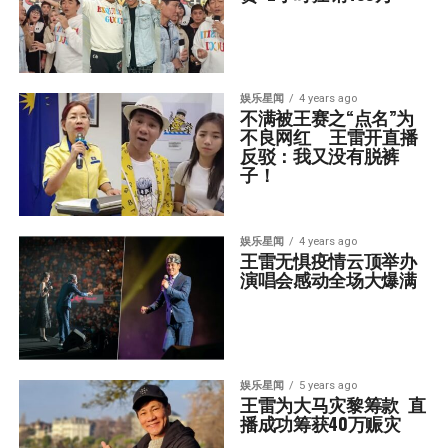
娱乐星闻
4 years ago
不满被王赛之“点名”为
不良网红    王雷开直播
反驳：我又没有脱裤
子！
娱乐星闻
4 years ago
王雷无惧疫情云顶举办
演唱会感动全场大爆满
娱乐星闻
5 years ago
王雷为大马灾黎筹款  直
播成功筹获40万赈灾