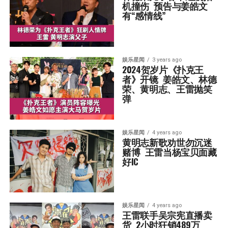
机撞伤  预告与姜皓文
有“感情线”
娱乐星闻
3 years ago
2024贺岁片《扑克王
者》开镜  姜皓文、林德
荣、黄明志、王雷抛笑
弹
娱乐星闻
4 years ago
黄明志新歌劝世勿沉迷
赌博  王雷当杨宝贝面藏
好IC
娱乐星闻
4 years ago
王雷联手吴宗宪直播卖
货  2小时狂销489万