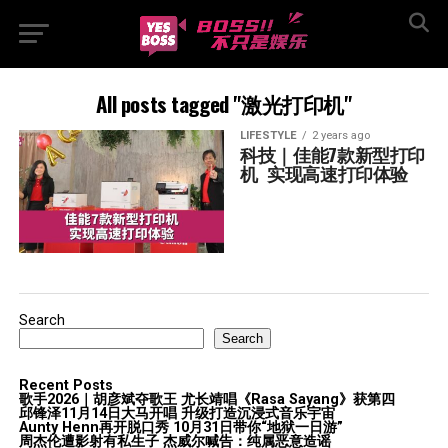
All posts tagged "激光打印机"
LIFESTYLE
2 years ago
科技｜佳能7款新型打印
机  实现高速打印体验
Search
Search
Recent Posts
歌手2026｜胡彦斌夺歌王 尤长靖唱《Rasa Sayang》获第四
邱锋泽11月14日大马开唱 升级打造沉浸式音乐宇宙
Aunty Henn再开脱口秀 10月31日带你“地狱一日游”
周杰伦遭影射有私生子 杰威尔喊告：纯属恶意造谣