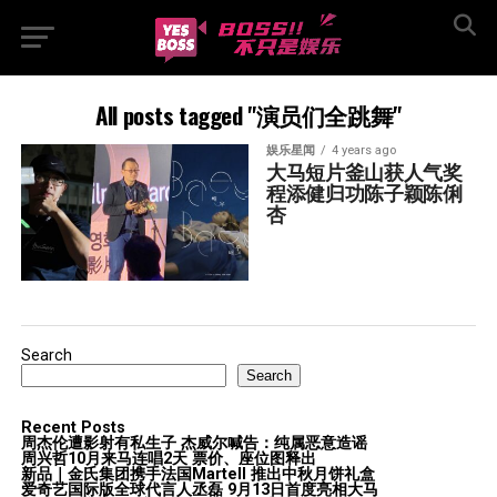
All posts tagged "演员们全跳舞"
娱乐星闻
4 years ago
大马短片釜山获人气奖  
程添健归功陈子颖陈俐
杏
Search
Search
Recent Posts
周杰伦遭影射有私生子 杰威尔喊告：纯属恶意造谣
周兴哲10月来马连唱2天 票价、座位图释出
新品｜金氏集团携手法国Martell 推出中秋月饼礼盒
爱奇艺国际版全球代言人丞磊 9月13日首度亮相大马