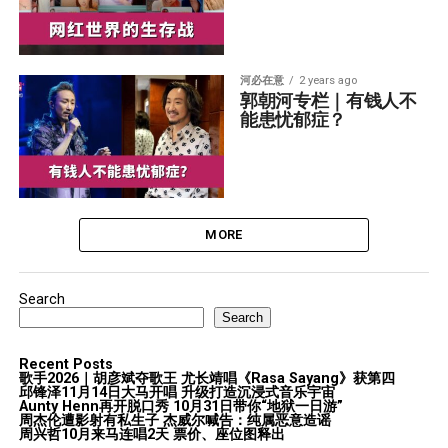
河必在意
2 years ago
郭朝河专栏｜有钱人不
能患忧郁症？
MORE
Search
Search
Recent Posts
歌手2026｜胡彦斌夺歌王 尤长靖唱《Rasa Sayang》获第四
邱锋泽11月14日大马开唱 升级打造沉浸式音乐宇宙
Aunty Henn再开脱口秀 10月31日带你“地狱一日游”
周杰伦遭影射有私生子 杰威尔喊告：纯属恶意造谣
周兴哲10月来马连唱2天 票价、座位图释出