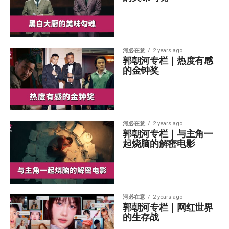
河必在意
2 years ago
郭朝河专栏｜热度有感
的金钟奖
河必在意
2 years ago
郭朝河专栏｜与主角一
起烧脑的解密电影
河必在意
2 years ago
郭朝河专栏｜网红世界
的生存战