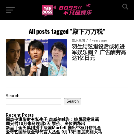
All posts tagged "殿下万万税"
娱乐星闻
4 years ago
羽生结弦退役后或将进
军娱乐圈？ 广告酬劳高
达1亿日元
Search
Search
Recent Posts
周杰伦遭影射有私生子 杰威尔喊告：纯属恶意造谣
周兴哲10月来马连唱2天 票价、座位图释出
新品｜金氏集团携手法国Martell 推出中秋月饼礼盒
爱奇艺国际版全球代言人丞磊 9月13日首度亮相大马