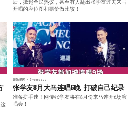
后，掀起全民热议，甚至有人翻出张学友过去来马
开唱的座位图和票价做比较！
娱乐星闻
3 years ago
方
张学友8月大马连唱6晚  打破自己纪录
准备拼手速！网传张学友将在8月份来马连开6场演
唱会！
出这