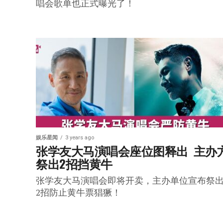
唱会歌单也正式曝光了！
娱乐星闻
3 years ago
张学友大马演唱会座位图释出  主办
祭出2招挡黄牛
张学友大马演唱会即将开卖，主办单位宣布祭
2招防止黄牛票猖獗！