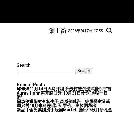
繁
|
简
2026年8月7日 17:55
Search
Search
Recent Posts
邱锋泽11月14日大马开唱 升级打造沉浸式音乐宇宙
Aunty Henn再开脱口秀 10月31日带你“地狱一日
游”
周杰伦遭影射有私生子 杰威尔喊告：纯属恶意造谣
周兴哲10月来马连唱2天 票价、座位图释出
新品｜金氏集团携手法国Martell 推出中秋月饼礼盒