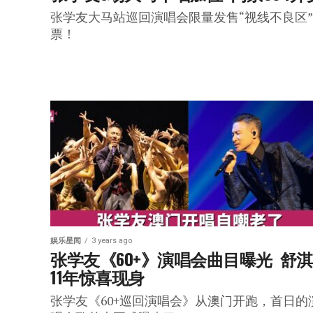
张学友大马站巡回演唱会限量发售“视线不良区
票！
娱乐星闻
3 years ago
张学友《60+》演唱会曲目曝光  舒
11年惊喜现身
张学友《60+巡回演唱会》从澳门开跑，首日的