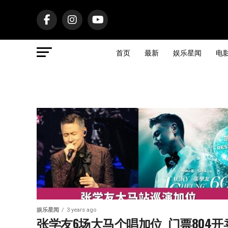
首页
最新
娱乐星闻
电
娱乐星闻
3 years ago
张学友6场大马个唱加位  门票804开