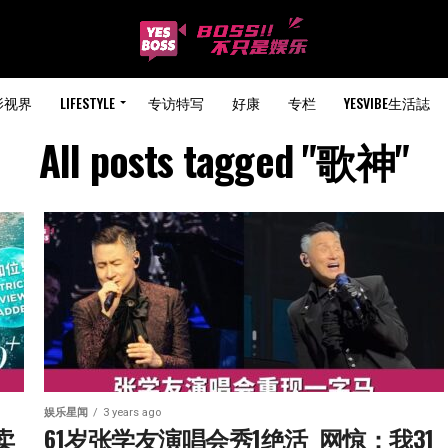
影视界
LIFESTYLE
专访特写
好康
专栏
YESVIBE生活誌
All posts tagged "歌神"
娱乐星闻
3 years ago
卖
61岁张学友演唱会秀1绝活  网惊：我31