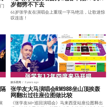
岁都劈不下去
”门
61岁张学友在演唱会上重现一字马绝活，让歌迷惊
叹连连！
娱乐星闻
3 years ago
淇隔
张学友大马演唱会RM988坐山顶挨轰  
网翻出过往座位图做比较
演
《张学友60+巡回演唱会》马来西亚站座位图释出