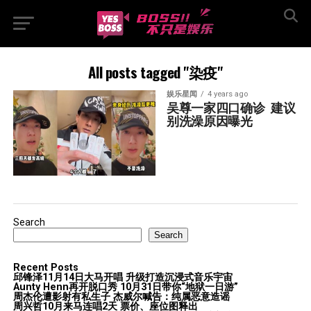
All posts tagged "染疫"
娱乐星闻
4 years ago
吴尊一家四口确诊  建议
别洗澡原因曝光
Search
Search
Recent Posts
邱锋泽11月14日大马开唱 升级打造沉浸式音乐宇宙
Aunty Henn再开脱口秀 10月31日带你“地狱一日游”
周杰伦遭影射有私生子 杰威尔喊告：纯属恶意造谣
周兴哲10月来马连唱2天 票价、座位图释出