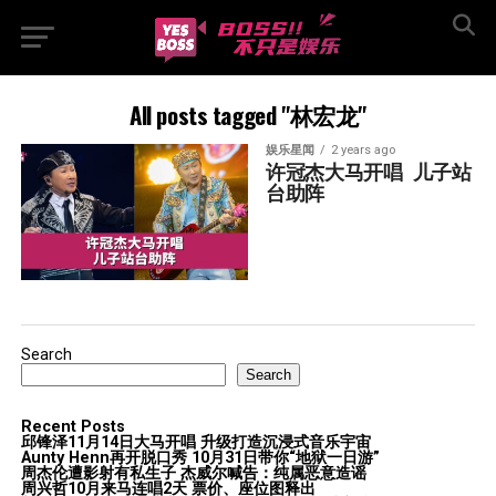
All posts tagged "林宏龙"
娱乐星闻
2 years ago
许冠杰大马开唱  儿子站
台助阵
Search
Search
Recent Posts
邱锋泽11月14日大马开唱 升级打造沉浸式音乐宇宙
Aunty Henn再开脱口秀 10月31日带你“地狱一日游”
周杰伦遭影射有私生子 杰威尔喊告：纯属恶意造谣
周兴哲10月来马连唱2天 票价、座位图释出