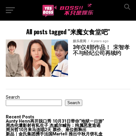
All posts tagged "来魔女食堂吧"
娱乐星闻
4 years ago
3年仅4部作品！  宋智孝
不与经纪公司再续约
Search
Search
Recent Posts
Aunty Henn再开脱口秀 10月31日带你“地狱一日游”
周杰伦遭影射有私生子 杰威尔喊告：纯属恶意造谣
周兴哲10月来马连唱2天 票价、座位图释出
新品｜金氏集团携手法国Martell 推出中秋月饼礼盒