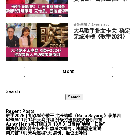
娱乐星闻
2 years ago
大马歌手批文卡关  确定
无缘冲榜《歌手2024》
MORE
Search
Search
Recent Posts
歌手2026｜胡彦斌夺歌王 尤长靖唱《Rasa Sayang》获第四
邱锋泽11月14日大马开唱 升级打造沉浸式音乐宇宙
Aunty Henn再开脱口秀 10月31日带你“地狱一日游”
周杰伦遭影射有私生子 杰威尔喊告：纯属恶意造谣
周兴哲10月来马连唱2天 票价、座位图释出