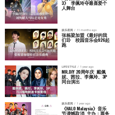
3》  李佩玲夺最喜爱个
人舞台
娱乐星闻
11 months ago
张栋梁加盟《最好的我
们3》  校园音乐会926起
跑
LIFESTYLE
1 year ago
MR.DIY 20周年庆  戴佩
妮、茜拉、李佩玲、3P
同台演出
娱乐星闻
1 year ago
《HALO Malaysia》音乐
节遗憾取消  主办：票务