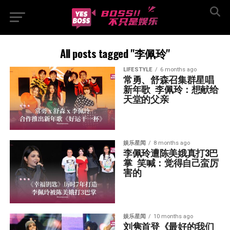
All posts tagged "李佩玲"
LIFESTYLE
6 months ago
常勇、舒森召集群星唱
新年歌  李佩玲：想献给
天堂的父亲
娱乐星闻
8 months ago
李佩玲遭陈美娥真打3巴
掌  笑喊：觉得自己蛮厉
害的
娱乐星闻
10 months ago
刘隽首登《最好的我们