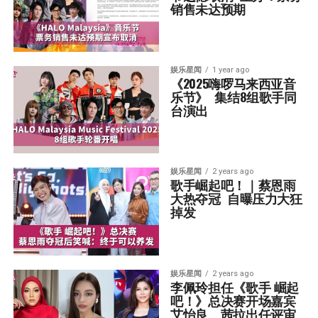
销售未达预期
娱乐星闻
1 year ago
《2025嗨啰马来西亚音
乐节》  集结8组歌手同
台演出
娱乐星闻
2 years ago
歌手崛起吧！｜蔡恩雨
大热夺冠  自曝压力大狂
掉发
娱乐星闻
2 years ago
李佩玲担任《歌手 崛起
吧！》总决赛开场嘉宾  
艾怡良、茜拉出任评审