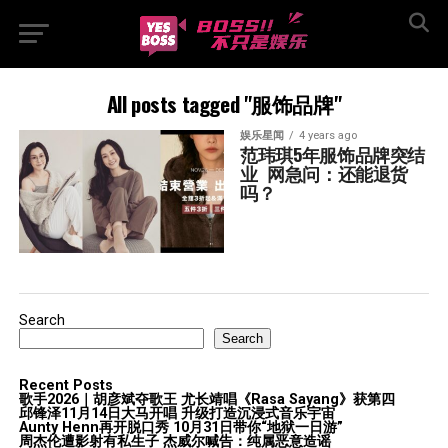
All posts tagged "服饰品牌"
娱乐星闻
4 years ago
范玮琪5年服饰品牌突结
业  网急问：还能退货
吗？
Search
Search
Recent Posts
歌手2026｜胡彦斌夺歌王 尤长靖唱《Rasa Sayang》获第四
邱锋泽11月14日大马开唱 升级打造沉浸式音乐宇宙
Aunty Henn再开脱口秀 10月31日带你“地狱一日游”
周杰伦遭影射有私生子 杰威尔喊告：纯属恶意造谣