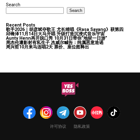
Search
Search
Recent Posts
歌手2026｜胡彦斌夺歌王 尤长靖唱《Rasa Sayang》获第四
邱锋泽11月14日大马开唱 升级打造沉浸式音乐宇宙
Aunty Henn再开脱口秀 10月31日带你“地狱一日游”
周杰伦遭影射有私生子 杰威尔喊告：纯属恶意造谣
周兴哲10月来马连唱2天 票价、座位图释出
许可协议
隐私政策