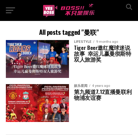
All posts tagged "曼联"
LIFESTYLE
9 months ago
Tiger Beer邀红魔球迷说
故事  幸运儿赢曼彻斯特
双人旅游奖
娱乐星闻
4 years ago
第九频道7.12直播曼联利
物浦友谊赛