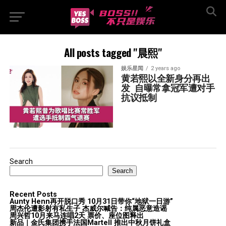
All posts tagged "晨熙"
娱乐星闻
2 years ago
黄若熙以全新身分再出
发  自曝常拿冠军遭对手
抗议抵制
Search
Search
Recent Posts
Aunty Henn再开脱口秀 10月31日带你“地狱一日游”
周杰伦遭影射有私生子 杰威尔喊告：纯属恶意造谣
周兴哲10月来马连唱2天 票价、座位图释出
新品｜金氏集团携手法国Martell 推出中秋月饼礼盒