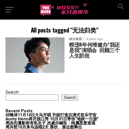
All posts tagged "无法归类"
娱乐星闻
4 years ago
暌违8年何维健办“我还
是我”演唱会  回顾三个
人生阶段
Search
Search
Recent Posts
邱锋泽11月14日大马开唱 升级打造沉浸式音乐宇宙
Aunty Henn再开脱口秀 10月31日带你“地狱一日游”
周杰伦遭影射有私生子 杰威尔喊告：纯属恶意造谣
周兴哲10月来马连唱2天 票价、座位图释出