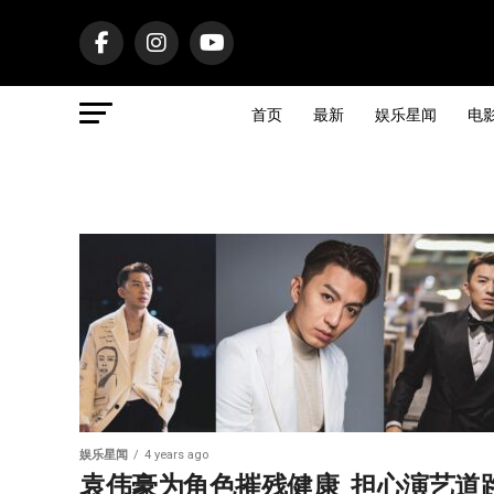
首页
最新
娱乐星闻
电
娱乐星闻
4 years ago
袁伟豪为角色摧残健康  担心演艺道