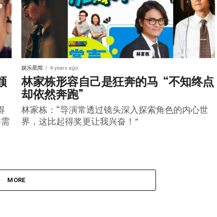
娱乐星闻
4 years ago
颁
林家栋形容自己是狂奔的马  “不知终点
却依然奔跑”
得
林家栋：“导演常透过镜头深入探索角色的内心世
样需
界，这比起得奖更让我兴奋！”
MORE