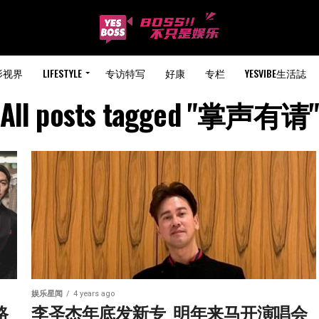
影视界
LIFESTYLE
专访特写
好康
专栏
YESVIBE生活誌
All posts tagged "掌声有请
娱乐星闻
4 years ago
路
李圣杰年底发新专  明年来马开演唱会