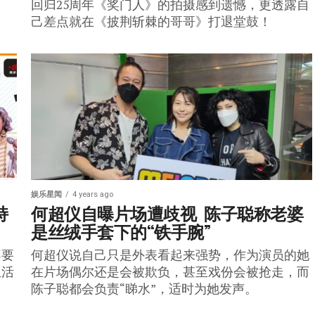
回归25周年《奖门人》的拍摄感到遗憾，更透露自
己差点就在《披荆斩棘的哥哥》打退堂鼓！
娱乐星闻
4 years ago
持
何超仪自曝片场遭歧视  陈子聪称老婆
是丝绒手套下的“铁手腕”
不要
何超仪说自己只是外表看起来强势，作为演员的她
生活
在片场偶尔还是会被欺负，甚至戏份会被抢走，而
陈子聪都会负责“睇水”，适时为她发声。