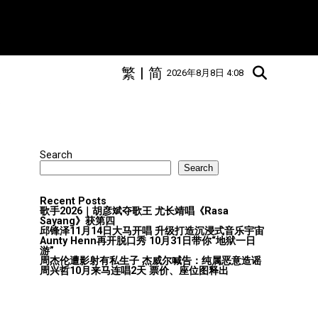
繁
|
简
2026年8月8日 4:08
"
Search
Search
Recent Posts
歌手2026｜胡彦斌夺歌王 尤长靖唱《Rasa
Sayang》获第四
邱锋泽11月14日大马开唱 升级打造沉浸式音乐宇宙
Aunty Henn再开脱口秀 10月31日带你“地狱一日
游”
周杰伦遭影射有私生子 杰威尔喊告：纯属恶意造谣
周兴哲10月来马连唱2天 票价、座位图释出