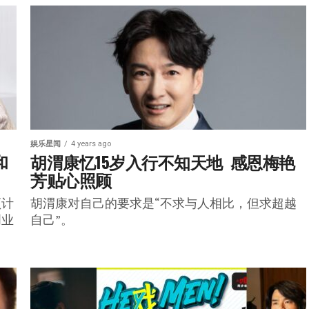
娱乐星闻
4 years ago
和
胡渭康忆15岁入行不知天地  感恩梅艳
芳贴心照顾
预计
胡渭康对自己的要求是“不求与人相比，但求超越
创业
自己”。