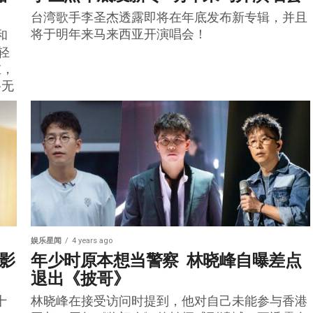
台湾歌手李圣杰透露即将在年底发布新专辑，并且
将于明年来马来西亚开演唱会！
和
轻
重，
路无
娱乐星闻
4 years ago
数影
年少时原本想当警察  林晓峰自曝差点
退出《披哥》
十
林晓峰在接受访问时提到，他对自己未能参与香港