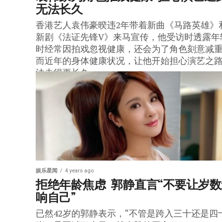
无法长久
香港艺人袁伟豪暌违2年带着新曲《马路英雄》
新剧《法证先锋V》来马宣传，他受访时透露年
时经常因拍戏忽视健康，还会为了角色刻意减
而近年的身体健康状况，让他开始担心演艺之
法走得更长久。
娱乐星闻
4 years ago
拒绝年龄焦虑  郭静直言“不要让岁
响自己”
已然42岁的郭静表示，“不管是跨入三十还是四