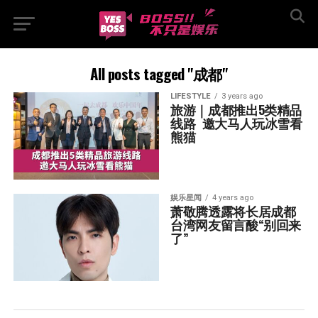
All posts tagged "成都"
LIFESTYLE
3 years ago
旅游｜成都推出5类精品
线路  邀大马人玩冰雪看
熊猫
娱乐星闻
4 years ago
萧敬腾透露将长居成都  
台湾网友留言酸“别回来
了”