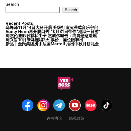
Search
Search
Recent Posts
邱锋泽11月14日大马开唱 升级打造沉浸式音乐宇宙
Aunty Henn再开脱口秀 10月31日带你“地狱一日游”
周杰伦遭影射有私生子 杰威尔喊告：纯属恶意造谣
周兴哲10月来马连唱2天 票价、座位图释出
新品｜金氏集团携手法国Martell 推出中秋月饼礼盒
许可协议
隐私政策