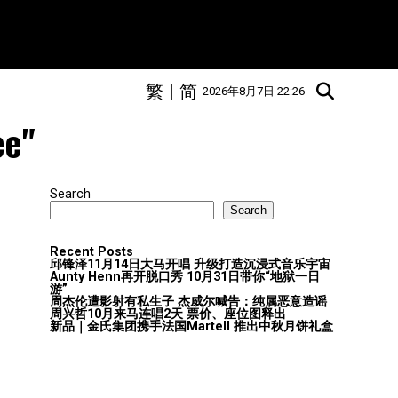
繁
|
简
2026年8月7日 22:26
ee"
Search
Search
Recent Posts
邱锋泽11月14日大马开唱 升级打造沉浸式音乐宇宙
Aunty Henn再开脱口秀 10月31日带你“地狱一日
游”
周杰伦遭影射有私生子 杰威尔喊告：纯属恶意造谣
周兴哲10月来马连唱2天 票价、座位图释出
新品｜金氏集团携手法国Martell 推出中秋月饼礼盒