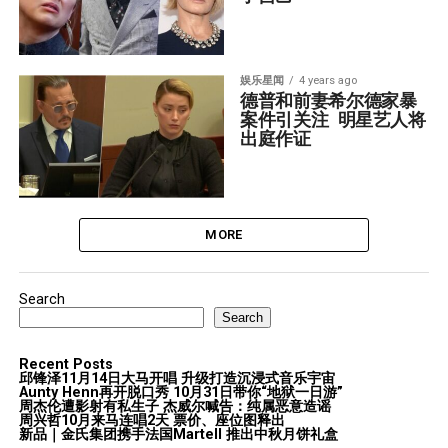
娱乐星闻
4 years ago
德普和前妻希尔德家暴
案件引关注  明星艺人将
出庭作证
MORE
Search
Search
Recent Posts
邱锋泽11月14日大马开唱 升级打造沉浸式音乐宇宙
Aunty Henn再开脱口秀 10月31日带你“地狱一日游”
周杰伦遭影射有私生子 杰威尔喊告：纯属恶意造谣
周兴哲10月来马连唱2天 票价、座位图释出
新品｜金氏集团携手法国Martell 推出中秋月饼礼盒