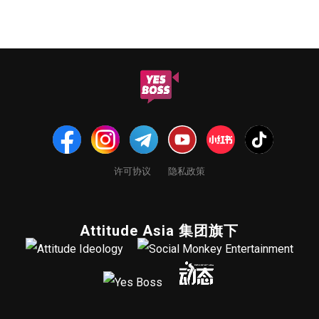
许可协议
隐私政策
Attitude Asia 集团旗下