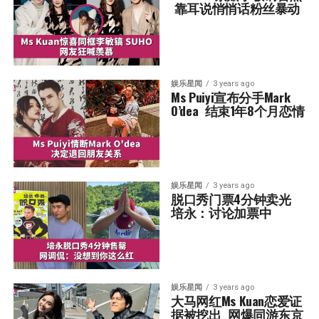
 靠耳说悄悄话粉丝暴动
娱乐星闻
3 years ago
Ms Puiyi宣布分手Mark 
O’dea  结束1年8个月恋情
娱乐星闻
3 years ago
脱口秀门票4分钟卖光  
培永：讨论加票中
娱乐星闻
3 years ago
大马网红Ms Kuan恋爱证
据被挖出  网爆同游东京