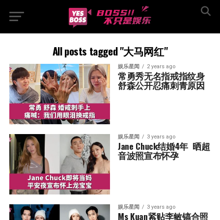
All posts tagged "大马网红"
娱乐星闻
2 years ago
常勇秀无名指戒指纹身  
舒森公开忍痛刺青原因
娱乐星闻
3 years ago
Jane Chuck结婚4年  晒超
音波照宣布怀孕
娱乐星闻
3 years ago
Ms Kuan紧贴李敏镐合照 