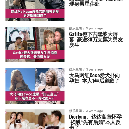
现身男星住处
娱乐星闻
3 years ago
Gatita包下吉隆坡大屏
幕  豪送30万支票为男友
庆生
娱乐星闻
3 years ago
大马网红Coco爱犬扑向
孕妇  本人1年后道歉了
娱乐星闻
3 years ago
Diorlynn、达达官宣怀孕 
 挨酸“先有后婚”本人反
击了