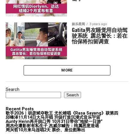
娱乐星闻
3 years ago
Gatita男友睡觉用自动驾
驶系统  霹总警长：若在
怡保将扣留调查
MORE
Search
Search
Recent Posts
歌手2026｜胡彦斌夺歌王 尤长靖唱《Rasa Sayang》获第四
邱锋泽11月14日大马开唱 升级打造沉浸式音乐宇宙
Aunty Henn再开脱口秀 10月31日带你“地狱一日游”
周杰伦遭影射有私生子 杰威尔喊告：纯属恶意造谣
周兴哲10月来马连唱2天 票价、座位图释出