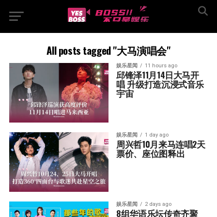
All posts tagged "大马演唱会"
娱乐星闻
11 hours ago
邱锋泽11月14日大马开
唱 升级打造沉浸式音乐
宇宙
娱乐星闻
1 day ago
周兴哲10月来马连唱2天 
票价、座位图释出
娱乐星闻
2 days ago
8组华语乐坛传奇⻬聚 