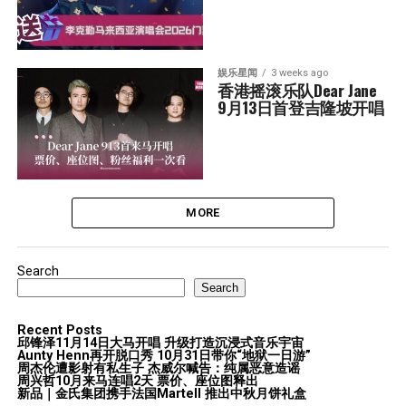
娱乐星闻
3 weeks ago
香港摇滚乐队Dear Jane  
9月13日首登吉隆坡开唱
MORE
Search
Search
Recent Posts
邱锋泽11月14日大马开唱 升级打造沉浸式音乐宇宙
Aunty Henn再开脱口秀 10月31日带你“地狱一日游”
周杰伦遭影射有私生子 杰威尔喊告：纯属恶意造谣
周兴哲10月来马连唱2天 票价、座位图释出
新品｜金氏集团携手法国Martell 推出中秋月饼礼盒