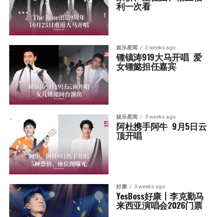
利一次看
娱乐星闻
2 weeks ago
锺镇涛919大马开唱  爱
女锺懿担任嘉宾
娱乐星闻
3 weeks ago
阿杜携手阿牛  9月5日云
顶开唱
好康
3 weeks ago
YesBoss好康丨李克勤马
来西亚演唱会2026门票