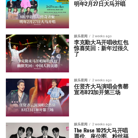
明年2月27日大马开唱
娱乐星闻
2 weeks ago
李克勤大马开唱收红包  
惊喜笑回：新年过很久
了
娱乐星闻
2 weeks ago
任贤齐大马演唱会售罄  
宣布823加开第三场
娱乐星闻
2 weeks ago
The Rose 1025大马开唱  
票价、座位图、粉丝福