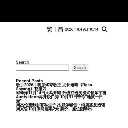
繁
|
简
2026年8月9日 10:14
Search
Search
Recent Posts
歌手2026｜胡彦斌夺歌王 尤长靖唱《Rasa
Sayang》获第四
邱锋泽11月14日大马开唱 升级打造沉浸式音乐宇宙
Aunty Henn再开脱口秀 10月31日带你“地狱一日
游”
周杰伦遭影射有私生子 杰威尔喊告：纯属恶意造谣
周兴哲10月来马连唱2天 票价、座位图释出