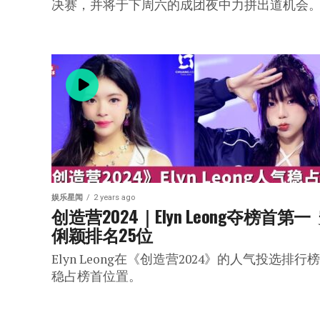
决赛，并将于下周六的成团夜中力拼出道机会
娱乐星闻
2 years ago
创造营2024｜Elyn Leong夺榜首第一 
俐颖排名25位
Elyn Leong在《创造营2024》的人气投选排行
稳占榜首位置。