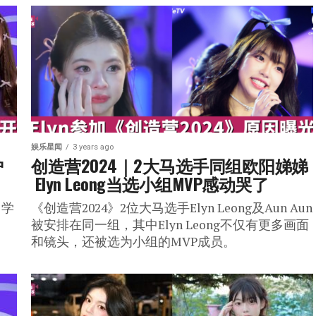
娱乐星闻
3 years ago
 
创造营2024｜2大马选手同组欧阳娣娣 
 Elyn Leong当选小组MVP感动哭了
马学
《创造营2024》2位大马选手Elyn Leong及Aun Aun
被安排在同一组，其中Elyn Leong不仅有更多画面
和镜头，还被选为小组的MVP成员。