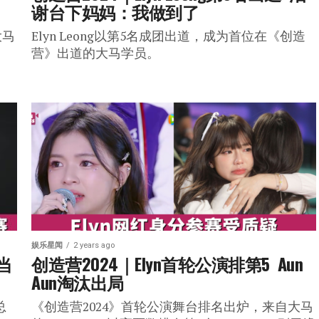
谢台下妈妈：我做到了
大马
Elyn Leong以第5名成团出道，成为首位在《创造
营》出道的大马学员。
娱乐星闻
2 years ago
当
创造营2024｜Elyn首轮公演排第5  Aun 
Aun淘汰出局
总
《创造营2024》首轮公演舞台排名出炉，来自大马