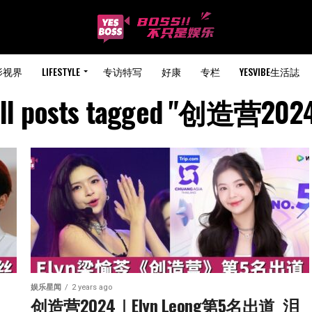
影视界
LIFESTYLE
专访特写
好康
专栏
YESVIBE生活誌
ll posts tagged "创造营202
娱乐星闻
2 years ago
创造营2024｜Elyn Leong第5名出道  泪