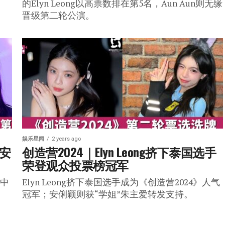
。
的Elyn Leong以高票数排在第5名，Aun Aun则无缘
晋级第二轮公演。
娱乐星闻
2 years ago
 安
创造营2024｜Elyn Leong挤下泰国选手  
荣登观众投票榜冠军
榜中
Elyn Leong挤下泰国选手成为《创造营2024》人气
冠军；安俐颖则获“学姐”朱主爱转发支持。