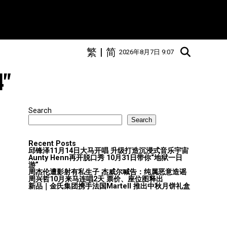
繁
|
简
2026年8月7日 9:07
4"
Search
Search
Recent Posts
邱锋泽11月14日大马开唱 升级打造沉浸式音乐宇宙
Aunty Henn再开脱口秀 10月31日带你“地狱一日
游”
周杰伦遭影射有私生子 杰威尔喊告：纯属恶意造谣
周兴哲10月来马连唱2天 票价、座位图释出
新品｜金氏集团携手法国Martell 推出中秋月饼礼盒