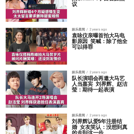
议
娱乐星闻
2 years ago
袁咏仪亲曝首拍大马电
影原因  笑喊：除了他全
可以得罪
娱乐星闻
2 years ago
队长演唱会再邀大马艺
人当嘉宾  刘界辉、赵洁
莹：期待一起表演
娱乐星闻
2 years ago
刘界辉认爱5年注册结
婚  女友笑认：没想到真
的走到这一步