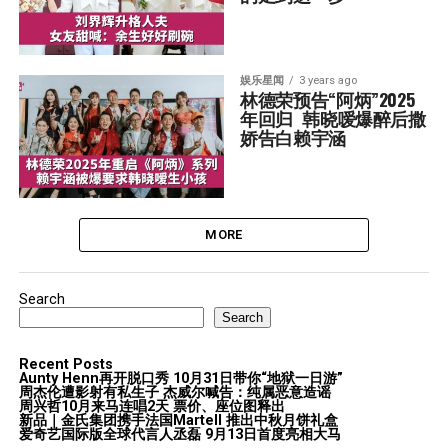
娱乐星闻
3 years ago
林德荣预告“阿炳”2025
年回归  韩晓嗳爆醉后撒
娇告白赖宇涵
MORE
Search
Search
Recent Posts
Aunty Henn再开脱口秀 10月31日带你“地狱一日游”
周杰伦遭影射有私生子 杰威尔喊告：纯属恶意造谣
周兴哲10月来马连唱2天 票价、座位图释出
新品｜金氏集团携手法国Martell 推出中秋月饼礼盒
爱奇艺国际版全球代言人丞磊 9月13日首度亮相大马