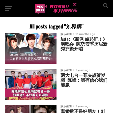
All posts tagged "刘界辉"
娱乐星闻
11 months ago
Astro《新秀 崛起吧！》
演唱会  陈势安率历届新
秀齐聚开唱
娱乐星闻
2 years ago
两大电台一哥决战贺岁
档  陈峰：我有信心我们
能赢
娱乐星闻
2 years ago
离婚后还是好朋友！刘