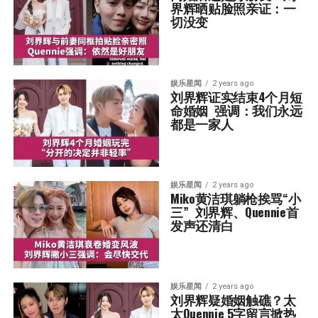
界辉晒贴脸照亲证：一
切没变
娱乐星闻
2 years ago
刘界辉证实结束4个月短
命婚姻  强调：我们永远
都是一家人
娱乐星闻
2 years ago
Miko黄洁琪躺枪挨骂“小
三”  刘界辉、Quennie首
发声还清白
娱乐星闻
2 years ago
刘界辉疑婚姻触礁？太
太Quennie 5字留言掀热