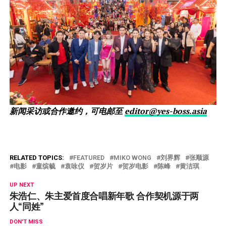
新闻采访或合作邀约，可电邮至
editor@yes-boss.asia
RELATED TOPICS:
FEATURED
MIKO WONG
刘界辉
张顺源
电影
童缤毓
袁咏仪
贺岁片
贺岁电影
陈峰
黄洁琪
UP NEXT
朱浩仁、朱主爱首度合唱新年歌 合作契机源于两
人“同姓”
DON'T MISS