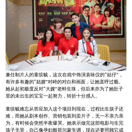
兼任制片人的童缤毓，这次在戏中饰演袁咏仪的“姑仔”，
有许多有趣的“姑嫂”对峙的对白和画面，让她直呼过瘾。
她从起初极度反对“大嫂”老蚌生珠，但后来亦为了她肚子
里的未出生的宝宝一起努力，转折十分感人。
童缤毓难忘从答应加入这个项目到现在，过程比生孩子还
难，而她从剧本创作、营销包装到卖片子，无一不亲力亲
为，有时候会突然半夜爆哭。她表示做完这部电影与生完
孩子无异，自己像孕妇般荷尔蒙失调，现在还要照顾它成