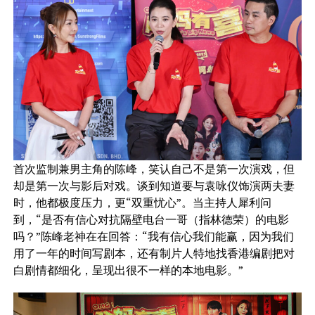
首次监制兼男主角的陈峰，笑认自己不是第一次演戏，但
却是第一次与影后对戏。谈到知道要与袁咏仪饰演两夫妻
时，他都极度压力，更“双重忧心”。当主持人犀利问
到，“是否有信心对抗隔壁电台一哥（指林德荣）的电影
吗？”陈峰老神在在回答：“我有信心我们能赢，因为我们
用了一年的时间写剧本，还有制片人特地找香港编剧把对
白剧情都细化，呈现出很不一样的本地电影。”