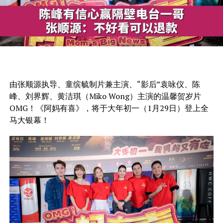
由张顺源执导、童缤毓制片兼主演、“影后”袁咏仪、陈
峰、刘界辉、黄洁琪（Miko Wong）主演的温馨贺岁片
OMG！《阿妈有喜》，将于大年初一（1月29日）登上全
马大银幕！