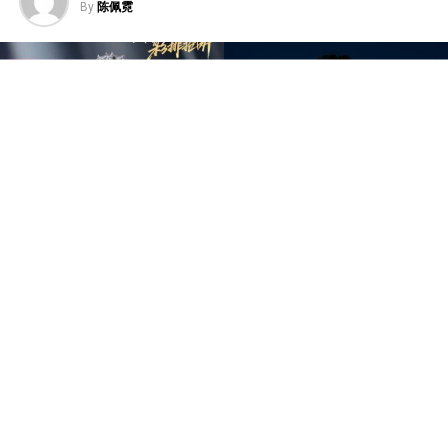
By
陈佩霓
中国音乐竞技节目《歌手2026》于7日迎来备受瞩目的总
决赛“歌王之战”，本场赛制共分为“帮唱排位赛”和“独唱排
位赛”，并综合两轮成绩和月度赛赢得的加权值，选出本季
歌王。最终，胡彦斌以加权后28.88%总得票率，斩获本
季“歌王”桂冠；齐豫以15.98%得票率锁定亚军；万妮达以