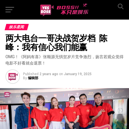
娱乐星闻
两大电台一哥决战贺岁档  陈
峰：我有信心我们能赢
OMG！《阿妈有喜》张顺源无惧贺岁片竞争激烈，扬言若观众觉得
电影不好看就会退票！
Published
2 years ago
on
January 19, 2025
By
编辑部