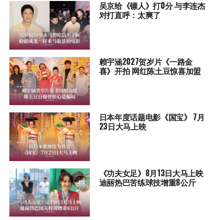
吴京给《镖人》打0分 与李连杰
对打直呼：太爽了
赖宇涵2027贺岁片《一路金
喜》开拍 网红陈土豆惊喜加盟
日本年度话题电影《国宝》 7月
23日大马上映
《功夫女足》8月13日大马上映
迪丽热巴苦练球技增重8公斤