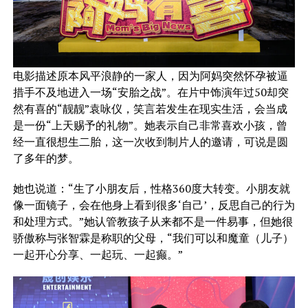
电影描述原本风平浪静的一家人，因为阿妈突然怀孕被逼
措手不及地进入一场“安胎之战”。在片中饰演年过50却突
然有喜的“靓靓”袁咏仪，笑言若发生在现实生活，会当成
是一份“上天赐予的礼物”。她表示自己非常喜欢小孩，曾
经一直很想生二胎，这一次收到制片人的邀请，可说是圆
了多年的梦。
她也说道：“生了小朋友后，性格360度大转变。小朋友就
像一面镜子，会在他身上看到很多‘自己’，反思自己的行为
和处理方式。”她认管教孩子从来都不是一件易事，但她很
骄傲称与张智霖是称职的父母，“我们可以和魔童（儿子）
一起开心分享、一起玩、一起癫。”