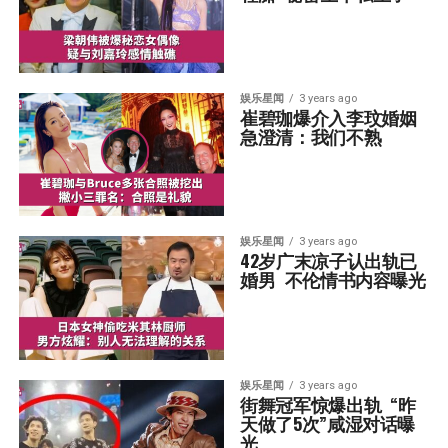
娱乐星闻
3 years ago
崔碧珈爆介入李玟婚姻  
急澄清：我们不熟
娱乐星闻
3 years ago
42岁广末凉子认出轨已
婚男  不伦情书内容曝光
娱乐星闻
3 years ago
街舞冠军惊爆出轨  “昨
天做了5次”咸湿对话曝
光