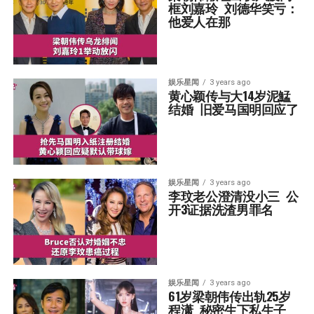
框刘嘉玲  刘德华笑亏：
他爱人在那
娱乐星闻
3 years ago
黄心颖传与大14岁泥鯭
结婚  旧爱马国明回应了
娱乐星闻
3 years ago
李玟老公澄清没小三  公
开3证据洗渣男罪名
娱乐星闻
3 years ago
61岁梁朝伟传出轨25岁
程潇  秘密生下私生子