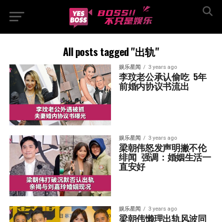
All posts tagged "出轨"
娱乐星闻
3 years ago
李玟老公承认偷吃  5年
前婚内协议书流出
娱乐星闻
3 years ago
梁朝伟怒发声明撇不伦
绯闻  强调：婚姻生活一
直安好
娱乐星闻
3 years ago
梁朝伟懒理出轨风波同