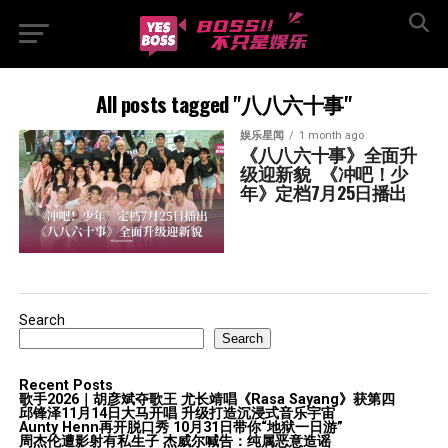
All posts tagged "八八六十事"
娱乐星闻
1 month ago
《八八六十事》全面升
级迎新貌  《冲吧！少
年》定档7月25日播出
Search
Search
Recent Posts
歌手2026｜胡彦斌夺歌王 尤长靖唱《Rasa Sayang》获第四
邱锋泽11月14日大马开唱 升级打造沉浸式音乐宇宙
Aunty Henn再开脱口秀 10月31日带你“地狱一日游”
周杰伦遭影射有私生子 杰威尔喊告：纯属恶意造谣