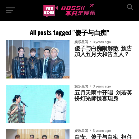
All posts tagged "傻子与白痴"
娱乐星闻
3 years ago
傻子与白痴闹解散  预告
加入五月天和告五人？
娱乐星闻
3 years ago
五月天雨中开唱  刘若英
扮灯光师惊喜现身
娱乐星闻
3 years ago
白安、傻子与白痴  担任