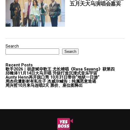
五月天大马演唱会嘉宾
Search
Search
Recent Posts
歌手2026｜胡彦斌夺歌王 尤长靖唱《Rasa Sayang》获第四
邱锋泽11月14日大马开唱 升级打造沉浸式音乐宇宙
Aunty Henn再开脱口秀 10月31日带你“地狱一日游”
周杰伦遭影射有私生子 杰威尔喊告：纯属恶意造谣
周兴哲10月来马连唱2天 票价、座位图释出