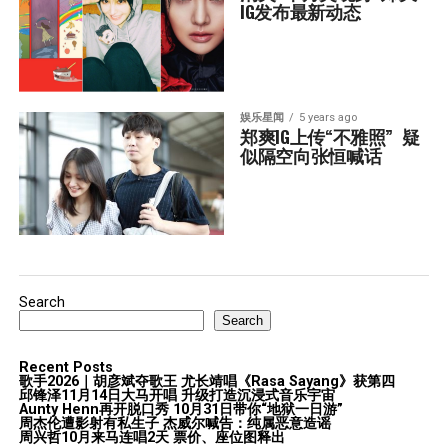
IG发布最新动态
娱乐星闻
5 years ago
郑爽IG上传“不雅照”  疑
似隔空向张恒喊话
Search
Search
Recent Posts
歌手2026｜胡彦斌夺歌王 尤长靖唱《Rasa Sayang》获第四
邱锋泽11月14日大马开唱 升级打造沉浸式音乐宇宙
Aunty Henn再开脱口秀 10月31日带你“地狱一日游”
周杰伦遭影射有私生子 杰威尔喊告：纯属恶意造谣
周兴哲10月来马连唱2天 票价、座位图释出