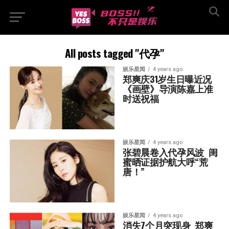
All posts tagged "代孕"
娱乐星闻
4 years ago
郑爽庆31岁生日曝近况  
《画壁》导演陈嘉上准
时送祝福
娱乐星闻
4 years ago
张碧晨卷入代孕风波  闺
蜜晒证据护航大呼“荒
唐！”
娱乐星闻
4 years ago
消失7个月突现身  郑爽