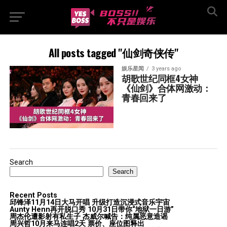
All posts tagged "仙剑奇侠传"
娱乐星闻
3 years ago
胡歌世纪同框4女神  
《仙剑》合体网激动：
青春回来了
Search
Search
Recent Posts
邱锋泽11月14日大马开唱 升级打造沉浸式音乐宇宙
Aunty Henn再开脱口秀 10月31日带你“地狱一日游”
周杰伦遭影射有私生子 杰威尔喊告：纯属恶意造谣
周兴哲10月来马连唱2天 票价、座位图释出