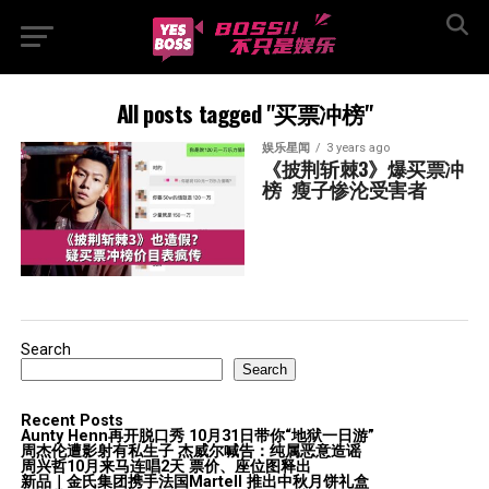
All posts tagged "买票冲榜"
娱乐星闻
3 years ago
《披荆斩棘3》爆买票冲
榜  瘦子惨沦受害者
Search
Search
Recent Posts
Aunty Henn再开脱口秀 10月31日带你“地狱一日游”
周杰伦遭影射有私生子 杰威尔喊告：纯属恶意造谣
周兴哲10月来马连唱2天 票价、座位图释出
新品｜金氏集团携手法国Martell 推出中秋月饼礼盒