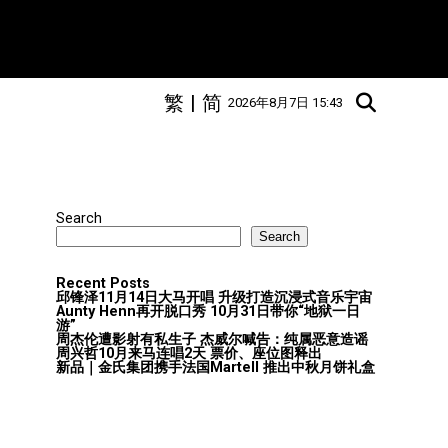
繁
|
简
2026年8月7日 15:43
Search
Search
Recent Posts
邱锋泽11月14日大马开唱 升级打造沉浸式音乐宇宙
Aunty Henn再开脱口秀 10月31日带你“地狱一日
游”
周杰伦遭影射有私生子 杰威尔喊告：纯属恶意造谣
周兴哲10月来马连唱2天 票价、座位图释出
新品｜金氏集团携手法国Martell 推出中秋月饼礼盒