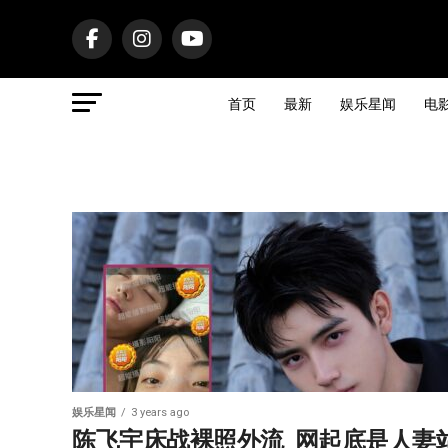
首页
最新
娱乐星闻
电
娱乐星闻
3 years ago
陈飞宇床战裸照外流  网起底是人妻