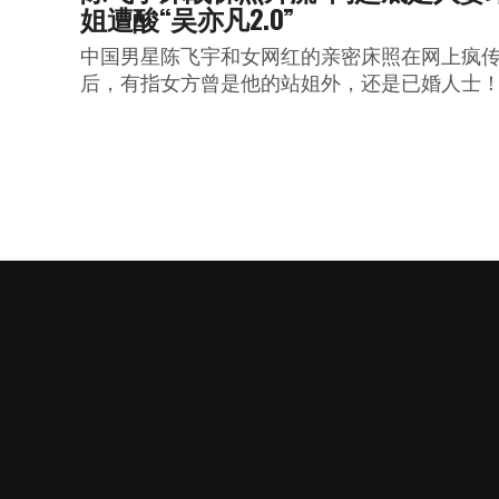
姐遭酸“吴亦凡2.0”
中国男星陈飞宇和女网红的亲密床照在网上疯
后，有指女方曾是他的站姐外，还是已婚人士