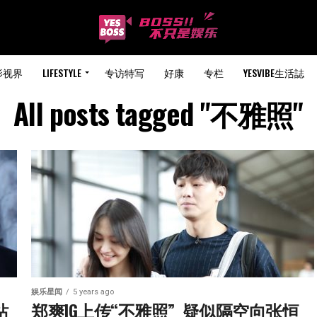
影视界
LIFESTYLE
专访特写
好康
专栏
YESVIBE生活誌
All posts tagged "不雅照"
娱乐星闻
5 years ago
站
郑爽IG上传“不雅照”  疑似隔空向张恒