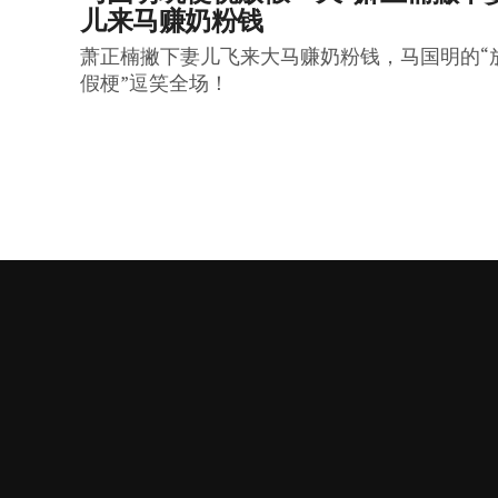
儿来马赚奶粉钱
萧正楠撇下妻儿飞来大马赚奶粉钱，马国明的“
假梗”逗笑全场！