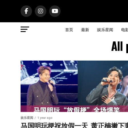
首页
最新
娱乐星闻
电
Al
娱乐星闻
1 year ago
马国明玩梗祝放假一天  萧正楠撇下