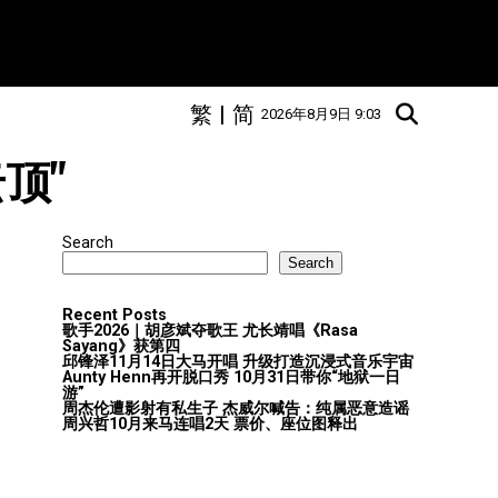
繁
|
简
2026年8月9日 9:03
云顶"
Search
Search
Recent Posts
歌手2026｜胡彦斌夺歌王 尤长靖唱《Rasa
Sayang》获第四
邱锋泽11月14日大马开唱 升级打造沉浸式音乐宇宙
Aunty Henn再开脱口秀 10月31日带你“地狱一日
游”
周杰伦遭影射有私生子 杰威尔喊告：纯属恶意造谣
周兴哲10月来马连唱2天 票价、座位图释出