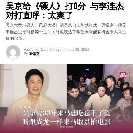
吴京给《镖人》打0分  与李连杰
对打直呼：太爽了
吴京大赞《镖人：风起大漠》演员亲自上阵武打戏，更揭密与师兄
李连杰过招时默契十足，同时也表达了希望未来能有机会来大马拍
摄的议员。
Published
2 weeks ago
on
July 25, 2026
By
陈佩霓