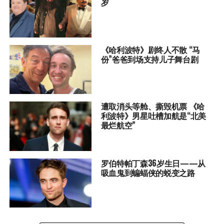
岁
《哈利波特》剧终人不散 “马
份”爸爸到场支持儿子舞台剧
遭取消头等舱、撕毁机票 《哈
利波特》男星吐槽加航是“北美
最烂航空”
罗伯特帕丁森36岁生日——从
吸血鬼到蝙蝠侠的蜕变之路