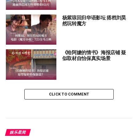
杨紫琼回归华语影坛 搭档刘昊
然玩转魔方
《给阿嬷的情书》海报店铺 疑
似取材自怡保真实场景
CLICK TO COMMENT
娱乐星闻