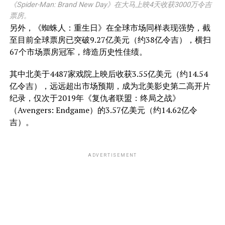
《Spider-Man: Brand New Day》在大马上映4天收获3000万令吉
票房。
另外，《
蜘蛛人：重生日》在全球市场同样表现强势，截
至目前全球票房已突破9.27亿美元（约38亿令吉），横扫
67个市场票房冠军，缔造历史性佳绩。
其中北美于4487家戏院上映后收获3.55亿美元（约14.54
亿令吉），远远超出市场预期，成为北美影史第二高开片
纪录，仅次于2019年《复仇者联盟：终局之战》
（Avengers: Endgame）的3.57亿美元
（约14.62亿令
吉）。
ADVERTISEMENT