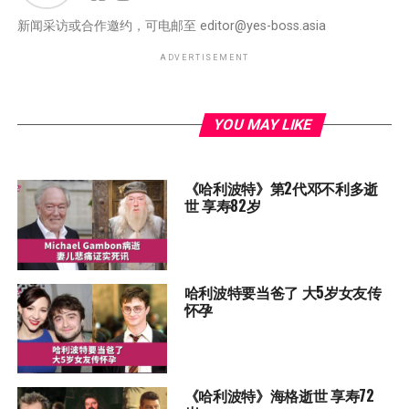
新闻采访或合作邀约，可电邮至
editor@yes-boss.asia
ADVERTISEMENT
YOU MAY LIKE
《哈利波特》第2代邓不利多逝
世 享寿82岁
哈利波特要当爸了 大5岁女友传
怀孕
《哈利波特》海格逝世 享寿72