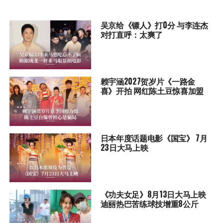
吴京给《镖人》打0分 与李连杰
对打直呼：太爽了
赖宇涵2027贺岁片《一路金
喜》开拍 网红陈土豆惊喜加盟
日本年度话题电影《国宝》 7月
23日大马上映
《功夫女足》8月13日大马上映
迪丽热巴苦练球技增重8公斤