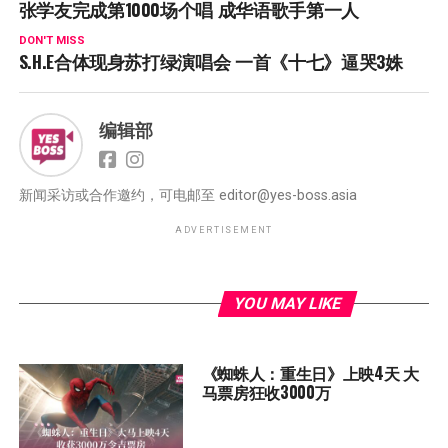
张学友完成第1000场个唱 成华语歌手第一人
DON'T MISS
S.H.E合体现身苏打绿演唱会 一首《十七》逼哭3姝
编辑部
新闻采访或合作邀约，可电邮至
editor@yes-boss.asia
ADVERTISEMENT
YOU MAY LIKE
《蜘蛛人：重生日》上映4天 大
马票房狂收3000万