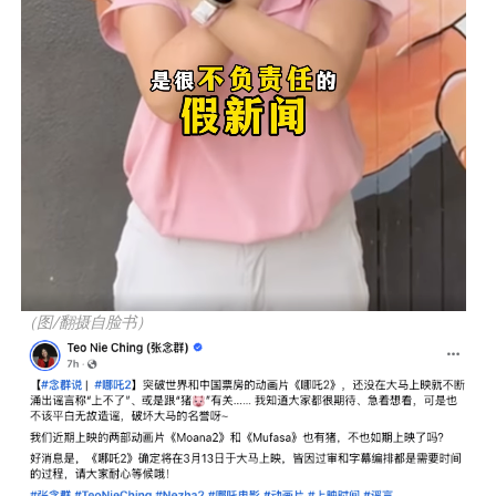
（图/翻摄自脸书）