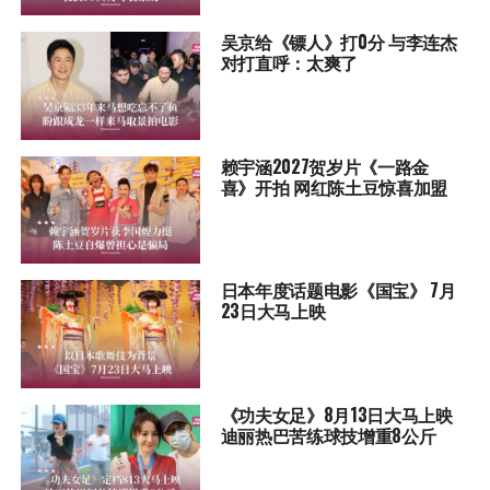
吴京给《镖人》打0分 与李连杰
对打直呼：太爽了
赖宇涵2027贺岁片《一路金
喜》开拍 网红陈土豆惊喜加盟
日本年度话题电影《国宝》 7月
23日大马上映
《功夫女足》8月13日大马上映
迪丽热巴苦练球技增重8公斤