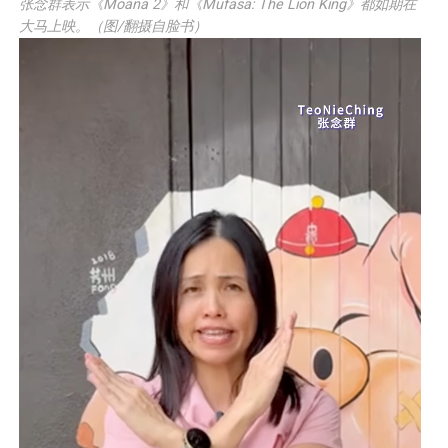
张念群表示《Moana 2》和《Mufasa: The Lion King》都如期在
大马上映。（图/翻摄自脸书）