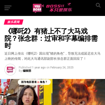
娱乐星闻
《哪吒2》有猪上不了大马戏
院？张念群：过审和字幕编排需
时
近日网上传出《哪吒2》因出现“猪的角色”，导致无法或延迟在大马
上映的传闻，对此大马通讯部副部长张念群正面回应了！
Published
1 year ago
on
February 24, 2025
By
编辑部