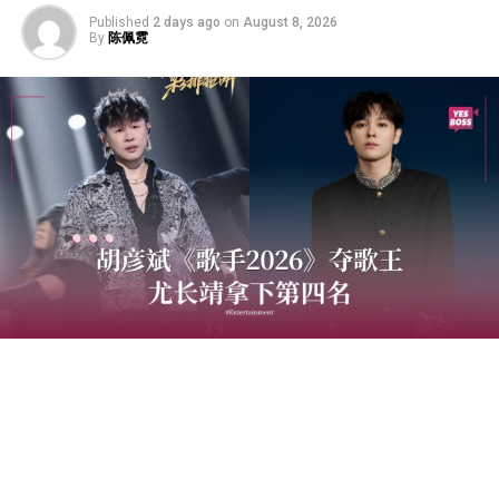
Published
2 days ago
on
August 8, 2026
By
陈佩霓
中国音乐竞技节目《歌手2026》于7日迎来备受瞩目的总
决赛“歌王之战”，本场赛制共分为“帮唱排位赛”和“独唱排
位赛”，并综合两轮成绩和月度赛赢得的加权值，选出本季
歌王。最终，胡彦斌以加权后28.88%总得票率，斩获本