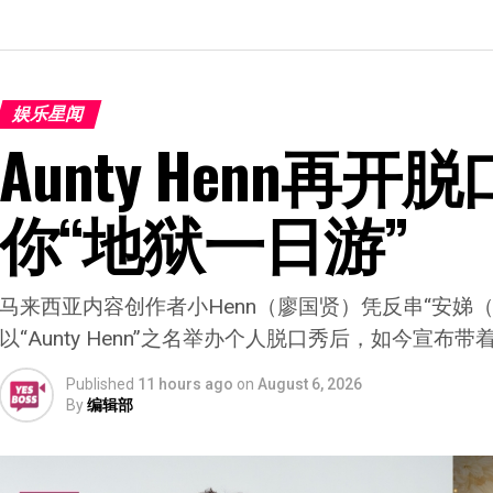
娱乐星闻
Aunty Henn再开
你“地狱一日游”
马来西亚内容创作者小Henn（廖国贤）凭反串“安娣（Au
以“Aunty Henn”之名举办个人脱口秀后，如今宣
Published
11 hours ago
on
August 6, 2026
By
编辑部