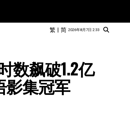
繁
|
简
2026年8月7日 2:33
飙破1.2亿  
英语影集冠军