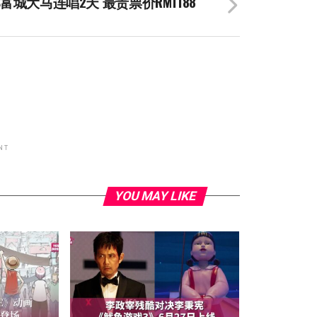
富城大马连唱2天 最贵票价RM1188
NT
YOU MAY LIKE