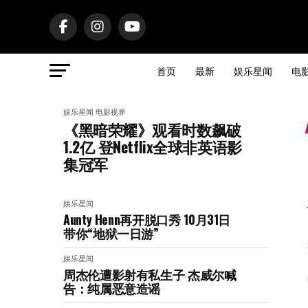
首页
最新
娱乐星闻
电
娱乐星闻
电影视界
《黑暗荣耀》观看时数飙破
1.2亿 登Netflix全球非英语影
集冠军
娱乐星闻
Aunty Henn再开脱口秀 10月31日
带你“地狱一日游”
娱乐星闻
周杰伦遭影射有私生子 杰威尔喊
告：纯属恶意造谣