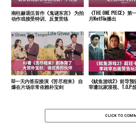
南柱赫退伍首作《鬼谜东宫》 为拍
《THE ONE PIECE》第
动作戏接受特训、反复苦练
月Netflix播出
IU一天内答应接演《苦尽柑来》 自
《鱿鱼游戏2》前导预
爆在片场非常依赖朴宝剑
宰遭玩家漠视、T.O.P
CLICK TO COM