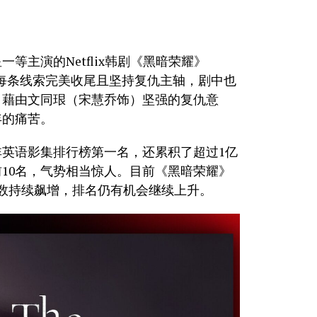
等主演的Netflix韩剧《黑暗荣耀》
2部将每条线索完美收尾且坚持复仇主轴，剧中也
，藉由文同珢（宋慧乔饰）坚强的复仇意
年的痛苦。
 10非英语影集排行榜第一名，还累积了超过1亿
前10名，气势相当惊人。目前《黑暗荣耀》
数持续飙增，排名仍有机会继续上升。