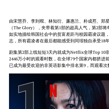
由宋慧乔、李到𬀪、林知衍、廉惠兰、朴成焄、郑星一
（The Glory），夹带着第1部的超高人气，第
如实地描绘韩国社会中的贫富差距与校园霸凌议题
志，所有霸凌者在最后都能感受到同珢独自承受18
剧集第2部上线短短3天内就成为Netflix全球Top
2446万小时的观看时数，在全球79个国家内都挤进
已成为最受欢迎的非英语影集中排名第9，而观看次