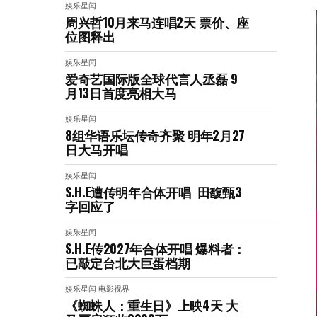
娱乐星闻
周兴哲10月来马连唱2天 票价、座
位图释出
娱乐星闻
爱奇艺国际版全球代言人丞磊 9
月13日首度亮相大马
娱乐星闻
8组华语乐坛传奇⻬聚 明年2月27
日大马开唱
娱乐星闻
S.H.E遭传明年合体开唱 田馥甄3
字回应了
娱乐星闻
S.H.E传2027年合体开唱 爆料者：
已敲定台北大巨蛋档期
娱乐星闻
电影视界
《蜘蛛人：重生日》上映4天 大