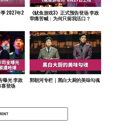
一季 2027年2
《鱿鱼游戏3》正式预告登场 李政
宰痛苦喊：为何只留我活口？
告曝光 李政
郭朝河专栏｜黑白大厨的美味勾魂
.惊喜登场
MENT