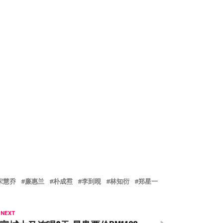
宋慧乔
廉惠兰
朴成焄
李到𬀪
林知衍
郑星一
 NEXT