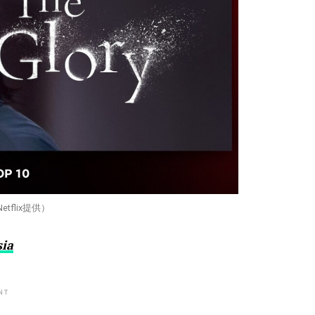
tflix提供）
sia
NT