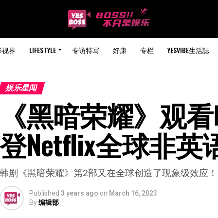
影视界
LIFESTYLE
专访特写
好康
专栏
YESVIBE生活誌
娱乐星闻
《黑暗荣耀》观看时数
登Netflix全球非
韩剧《黑暗荣耀》第2部又在全球创造了现象级效应！
Published
3 years ago
on
March 16, 2023
By
编辑部