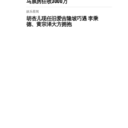
马票房狂收3000万
娱乐星闻
胡杏儿现任旧爱吉隆坡巧遇 李乘
德、黄宗泽大方拥抱