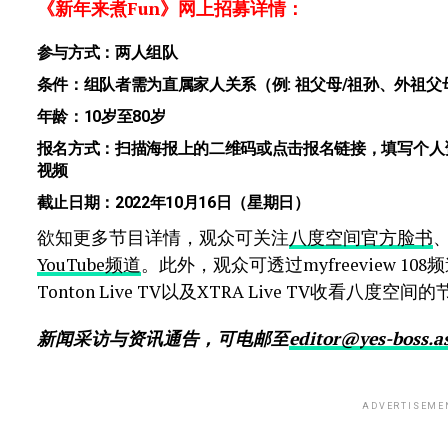
《新年来煮Fun》网上招募详情：
参与方式：两人组队
条件：组队者需为直属家人关系（例: 祖父母/祖孙、外祖父
年龄：10岁至80岁
报名方式：扫描海报上的二维码或点击
报名链接
，填写个人
视频
截止日期：2022年10月16日（星期日）
欲知更多节目详情，观众可关注
八度空间官方脸书
YouTube频道
。此外，观众可透过myfreeview 108频
Tonton Live TV以及XTRA Live TV收看八度空间
新闻采访与资讯通告，可电邮至
editor@yes-boss.a
ADVERTISEME