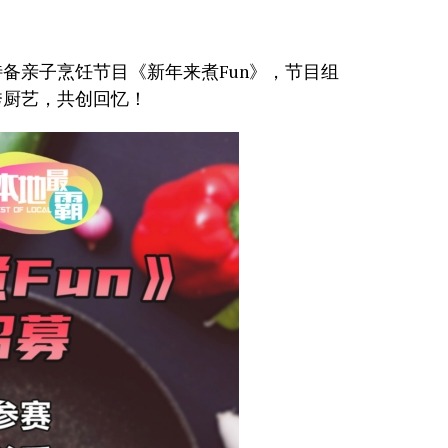
特备亲子烹饪节目《新年来煮Fun》，节目组
秀厨艺，共创回忆！