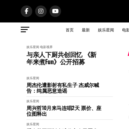
首页
最新
娱乐星闻
电
娱乐星闻
电影视界
与亲人下厨共创回忆 《新
年来煮Fun》公开招募
娱乐星闻
周杰伦遭影射有私生子 杰威尔喊
告：纯属恶意造谣
娱乐星闻
周兴哲10月来马连唱2天 票价、座
位图释出
娱乐星闻