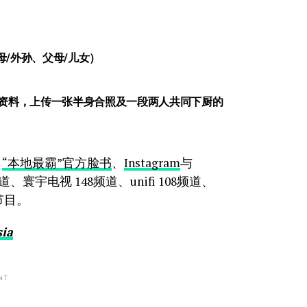
母/外孙、父母/儿女）
资料，上传一张半身合照及一段两人共同下厨的
、
“本地最霸”官方脸书
、
Instagram
与
道、寰宇电视 148频道、unifi 108频道、
的节目。
sia
NT