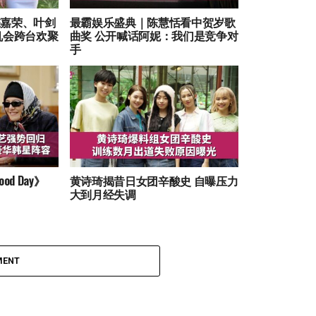
陈嘉荣、叶剑
最霸娱乐盛典｜陈慧恬看中贺岁歌
机会跨台欢聚
曲奖 公开喊话阿妮：我们是竞争对
手
od Day》
黄诗琦揭昔日女团辛酸史 自曝压力
大到月经失调
MENT