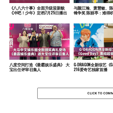
《八八六十事》全面升级迎新貌
与颜江瀚、萧慧敏、
《冲吧！少年》定档7月25日播出
锋争奖 陈丽亭：难得
八度空间打造《最霸娱乐盛典》 大
G-DRAGON全新综艺《Go
宝出任评审召集人
216爱奇艺独家首播
CLICK TO COM