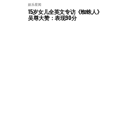
娱乐星闻
15岁女儿全英文专访《蜘蛛人》
吴尊大赞：表现90分