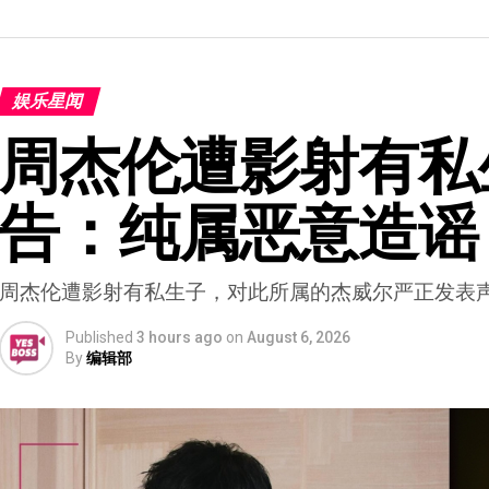
娱乐星闻
周杰伦遭影射有私
告：纯属恶意造谣
周杰伦遭影射有私生子，对此所属的杰威尔严正发表
Published
3 hours ago
on
August 6, 2026
By
编辑部