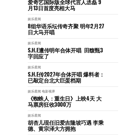
爱奇艺国际版全球代言人丞磊 9
月13日首度亮相大马
娱乐星闻
8组华语乐坛传奇⻬聚 明年2月27
日大马开唱
娱乐星闻
S.H.E遭传明年合体开唱 田馥甄3
字回应了
娱乐星闻
S.H.E传2027年合体开唱 爆料者：
已敲定台北大巨蛋档期
娱乐星闻
电影视界
《蜘蛛人：重生日》上映4天 大
马票房狂收3000万
娱乐星闻
胡杏儿现任旧爱吉隆坡巧遇 李乘
德、黄宗泽大方拥抱