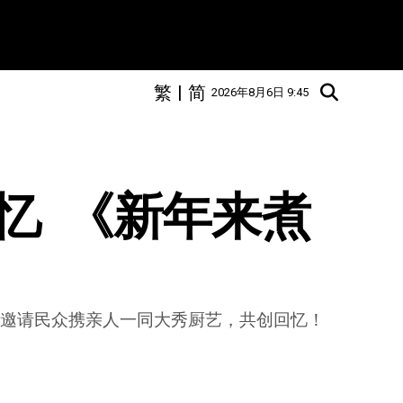
繁
|
简
2026年8月6日 9:45
  《新年来煮
，邀请民众携亲人一同大秀厨艺，共创回忆！