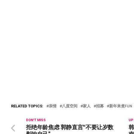
RELATED TOPICS:
亲情
八度空间
家人
招募
新年来煮FUN
DON'T MISS
UP
拒绝年龄焦虑 郭静直言“不要让岁数
韩
影响自己”