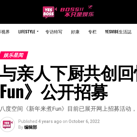
影视界
LIFESTYLE
专访特写
好康
专栏
YESVIBE生活誌
娱乐星闻
与亲人下厨共创回忆
Fun》公开招募
八度空间《新年来煮Fun》目前已展开网上招募活动
Published
4 years ago
on
October 6, 2022
By
编辑部