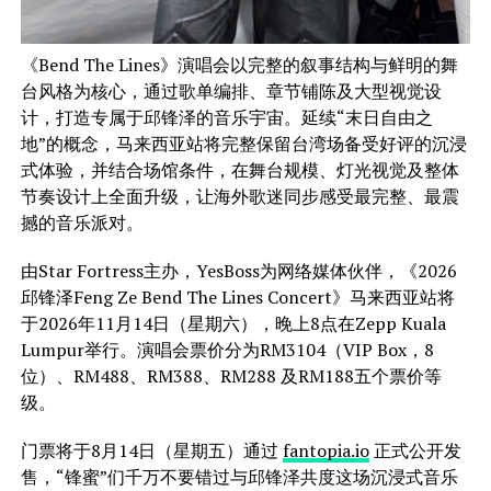
《Bend The Lines》演唱会以完整的叙事结构与鲜明的舞
台风格为核心，通过歌单编排、章节铺陈及大型视觉设
计，打造专属于邱锋泽的音乐宇宙。延续“末日自由之
地”的概念，马来西亚站将完整保留台湾场备受好评的沉浸
式体验，并结合场馆条件，在舞台规模、灯光视觉及整体
节奏设计上全面升级，让海外歌迷同步感受最完整、最震
撼的音乐派对。
由Star Fortress主办，YesBoss为网络媒体伙伴，《2026
邱锋泽Feng Ze Bend The Lines Concert》马来西亚站将
于2026年11月14日（星期六），晚上8点在Zepp Kuala
Lumpur举行。演唱会票价分为RM3104（VIP Box，8
位）、RM488、RM388、RM288 及RM188五个票价等
级。
门票将于8月14日（星期五）通过
fantopia.io
正式公开发
售，“锋蜜”们千万不要错过与邱锋泽共度这场沉浸式音乐