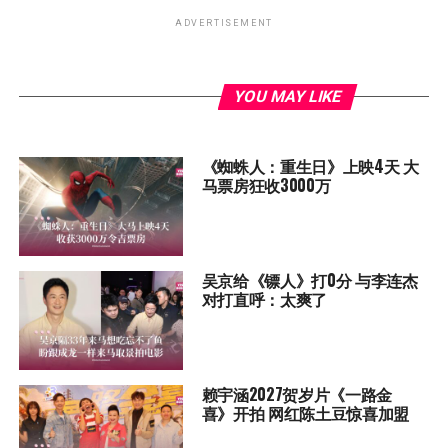
ADVERTISEMENT
YOU MAY LIKE
《蜘蛛人：重生日》上映4天 大
马票房狂收3000万
吴京给《镖人》打0分 与李连杰
对打直呼：太爽了
赖宇涵2027贺岁片《一路金
喜》开拍 网红陈土豆惊喜加盟