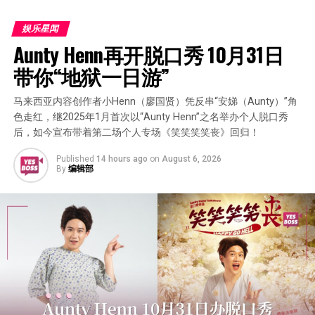
娱乐星闻
Aunty Henn再开脱口秀 10月31日
带你“地狱一日游”
马来西亚内容创作者小Henn（廖国贤）凭反串“安娣（Aunty）”角
色走红，继2025年1月首次以“Aunty Henn”之名举办个人脱口秀
后，如今宣布带着第二场个人专场《笑笑笑笑丧》回归！
Published
14 hours ago
on
August 6, 2026
By
编辑部