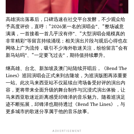
高雄演出落幕后，口碑迅速在社交平台发酵，不少观众给
予高度评价，直呼：“2026第一名的演唱会”、“整场诚意
满满，一首接着一首几乎没有停”、“大型演唱会规模真的
非常精彩”等留言持续涌现；相关演出片段与观后心得也在
网络上广为流传，吸引不少海外歌迷关注，纷纷留言“会有
新马站吗”、“一定要飞过去”，期待值持续攀升。
继高雄、台北、新加坡及澳门站陆续开唱后，《Bend The
Lines》巡回演唱会正式来到吉隆坡，为巡演版图再添重要
一站。此次马来西亚站不仅延续台湾场备受好评的演出内
容，更将带来全面升级的舞台制作与沉浸式演出体验，让
马来西亚歌迷近距离感受邱锋泽的音乐魅力。随着巡演足
迹不断拓展，邱锋泽也期待透过《Bend The Lines》，与
更多城市的歌迷分享属于他的音乐故事。
ADVERTISEMENT