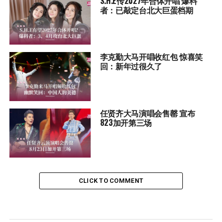
S.H.E传2027年合体开唱 爆料
者：已敲定台北大巨蛋档期
李克勤大马开唱收红包 惊喜笑
回：新年过很久了
任贤齐大马演唱会售罄 宣布
823加开第三场
CLICK TO COMMENT