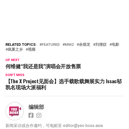
RELATED TOPICS:
FEATURED
MM2
余畑龙
刘倩妏
电影
疯夏之乡
视频
UP NEXT
何维健“我还是我”演唱会开放售票
DON'T MISS
【The X Project见面会】选手载歌载舞展实力 Issac邬
凯名现场大派福利
编辑部
新闻采访或合作邀约，可电邮至
editor@yes-boss.asia