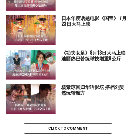
日本年度话题电影《国宝》 7月
23日大马上映
《功夫女足》8月13日大马上映
迪丽热巴苦练球技增重8公斤
杨紫琼回归华语影坛 搭档刘昊
然玩转魔方
CLICK TO COMMENT