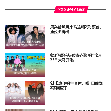
YOU MAY LIKE
周兴哲10月来马连唱2天 票价、
座位图释出
8组华语乐坛传奇⻬聚 明年2月
27日大马开唱
S.H.E遭传明年合体开唱 田馥甄
3字回应了