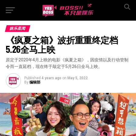
娱乐星闻
《疯夏之箱》波折重重终定档   
5.26全马上映
原定于2020年4月上映的电影《疯夏之箱》，因疫情以及行动管制
令而一直延档，现在终于敲定于5月26日全马上映。
Published
4 years ago
on
May 5, 2022
By
编辑部