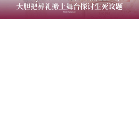
大马内容创作者Henn（国贤）将于2026年10月31日携人
气角色“Aunty Henn”登上Zepp Kuala Lumpur，带来全新
主题脱口秀《笑笑笑笑丧》。继2025年首场脱口秀专场
《离婚！关你屁事》新马售馨与近期《盲盒开麦》获得热
烈回响后，Henn再次挑战全新创作，以“笑丧”为核心概
念，大胆把葬礼搬上舞台，突破大众对白事的传统印象。