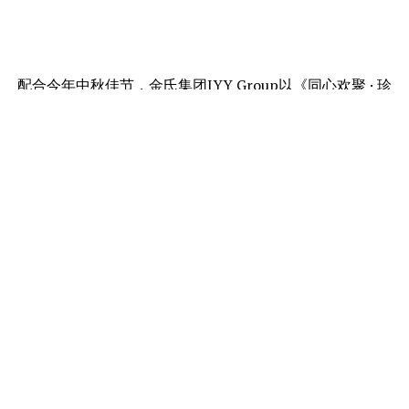
配合今年中秋佳节，金氏集团JYY Group以《同心欢聚 · 珍
藏时光》为主题，携手法国著名干邑品牌马爹利
（Martell），正式推出全新中秋系列。透过共同尊重自
然、坚持工艺及创造美好体验的品牌理念，双方重新诠释
中秋送礼文化，打造一场融合天然宝藏、文化交流与品牌
共创的节庆体验。