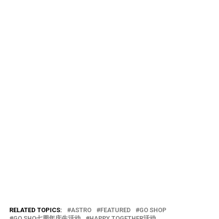
RELATED TOPICS:
ASTRO
FEATURED
GO SHOP
GO SHO七周年庆生活动
HAPPY TOGETHER活动