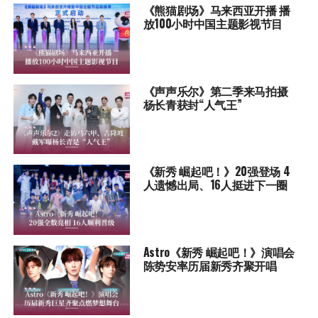
《熊猫剧场》马来西亚开播 播
放100小时中国主题影视节目
《声声乐尔》第二季来马拍摄
杨长青获封“人气王”
《新秀 崛起吧！》20强登场 4
人遗憾出局、16人挺进下一圈
Astro《新秀 崛起吧！》演唱会
陈势安率历届新秀齐聚开唱