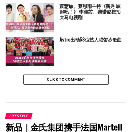
萧慧敏、蔡恩雨主持《新秀 崛
起吧！》 李佳芯、黎诺懿接拍
大马电视剧
Astro出动58位艺人唱贺岁歌曲
CLICK TO COMMENT
LIFESTYLE
新品｜金氏集团携手法国Martell 