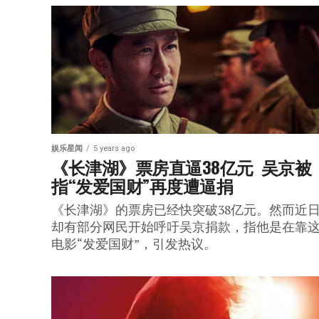
娱乐星闻
5 years ago
《长津湖》票房直逼38亿元  吴京被
指“发爱国财”再度遭逼捐
《长津湖》的票房已经快突破38亿元。然而近
却有部分网民开始呼吁吴京捐款，指他是在靠
电影“发爱国财”，引发热议。