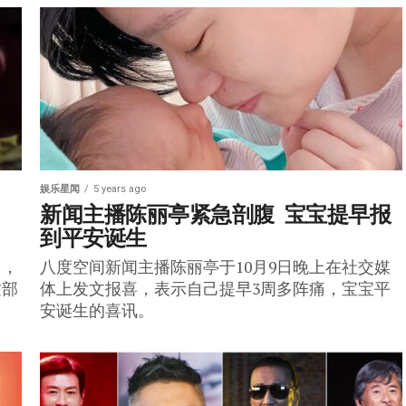
娱乐星闻
5 years ago
新闻主播陈丽亭紧急剖腹  宝宝提早报
到平安诞生
日，
八度空间新闻主播陈丽亭于10月9日晚上在社交媒
这部
体上发文报喜，表示自己提早3周多阵痛，宝宝平
安诞生的喜讯。