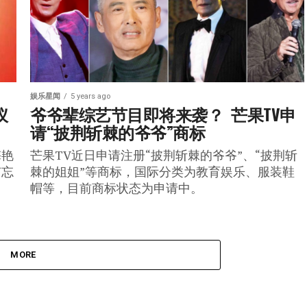
娱乐星闻
5 years ago
仪
爷爷辈综艺节目即将来袭？  芒果TV申
请“披荆斩棘的爷爷”商标
梅艳
芒果TV近日申请注册“披荆斩棘的爷爷”、“披荆斩
有忘
棘的姐姐”等商标，国际分类为教育娱乐、服装鞋
帽等，目前商标状态为申请中。
MORE