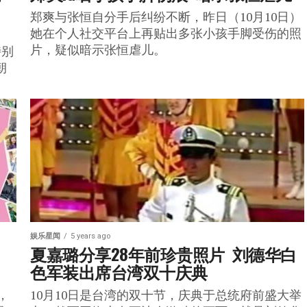
郑爽与张恒自分手后纠纷不断，昨日（10月10日）
她在个人社交平台上再贴出多张小孩手脚受伤的照
片，疑似暗示张恒虐儿。
特别
朝
娱乐星闻
5 years ago
夏嘉璐分享28年前珍贵照片  刘德华白
色军装出席台湾双十庆典
，
10月10日是台湾的双十节，庆典于总统府前盛大举