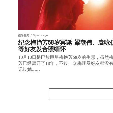
娱乐星闻
5 years ago
纪念梅艳芳58岁冥诞  梁朝伟、袁咏
等好友发合照缅怀
10月10日是已故巨星梅艳芳58岁的生忌，虽然
芳已经离开了18年，不过一众梅迷及好友都没
记过她……