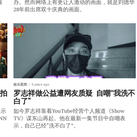
最
办。然而网络上有更让人激动的画面，就是刘德华
28年前出席双十庆典的画面。
娱乐星闻
5 years ago
开拍
罗志祥做公益遭网友质疑  自嘲“我洗不
白了”
表示
如今罗志祥靠着YouTube经营个人频道《Show
NN
TV》谋东山再起。他在最新一集节目中自嘲表
示，自己已经“洗不白了”。