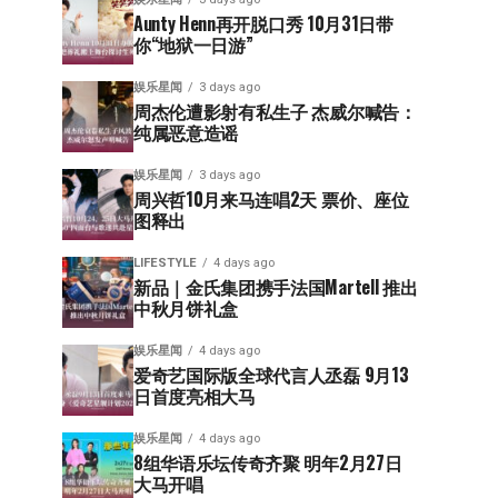
Aunty Henn再开脱口秀 10月31日带
你“地狱一日游”
娱乐星闻
3 days ago
周杰伦遭影射有私生子 杰威尔喊告：
纯属恶意造谣
娱乐星闻
3 days ago
周兴哲10月来马连唱2天 票价、座位
图释出
LIFESTYLE
4 days ago
新品｜金氏集团携手法国Martell 推出
中秋月饼礼盒
娱乐星闻
4 days ago
爱奇艺国际版全球代言人丞磊 9月13
日首度亮相大马
娱乐星闻
4 days ago
8组华语乐坛传奇⻬聚 明年2月27日
大马开唱