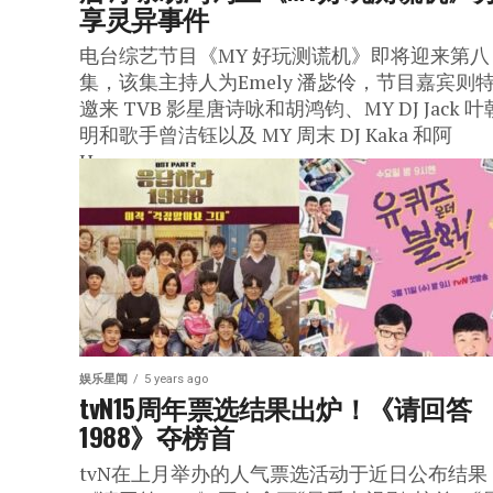
享灵异事件
电台综艺节目《MY 好玩测谎机》即将迎来第八
集，该集主持人为Emely 潘毖伶，节目嘉宾则
邀来 TVB 影星唐诗咏和胡鸿钧、MY DJ Jack 叶
明和歌手曾洁钰以及 MY 周末 DJ Kaka 和阿
Henn。
娱乐星闻
5 years ago
tvN15周年票选结果出炉！《请回答
1988》夺榜首
tvN在上月举办的人气票选活动于近日公布结果