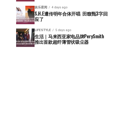
娱乐星闻
4 days ago
S.H.E遭传明年合体开唱  田馥甄3字回
应了
LIFESTYLE
5 days ago
生活｜马来西亚家电品牌PerySmith 
推出首款超纤薄管状吸尘器