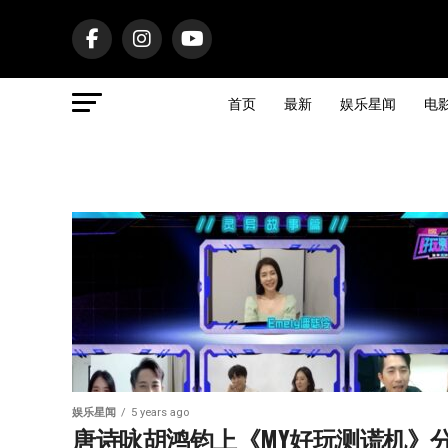
首页
最新
娱乐星闻
电
娱乐星闻
5 years ago
唐诗咏胡鸿钧上《MY好玩测谎机》