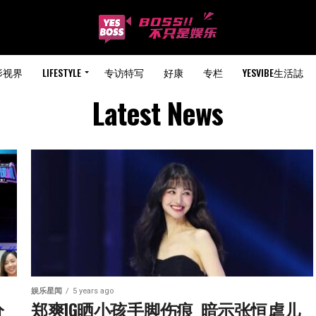
影视界
LIFESTYLE
专访特写
好康
专栏
YESVIBE生活誌
Latest News
娱乐星闻
5 years ago
分
郑爽IG晒小孩手脚伤痕  暗示张恒虐儿