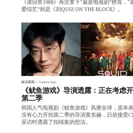
《请回答1988》再次拿下“最爱电视剧”榜首，“
爱综艺”则是《刘QUIZ ON THE BLOCK》。
娱乐星闻
5 years ago
《鱿鱼游戏》导演透露：正在考虑
第二季
韩国人气电视剧《鱿鱼游戏》风靡全球，原本
没有心力开拍第二季的导演黄东赫，日前接受C
采访时透露了拍续集的想法。