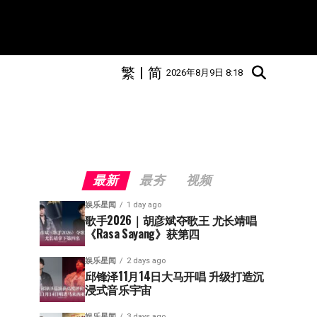
繁
|
简
2026年8月9日 8:18
最新
最夯
视频
娱乐星闻
1 day ago
歌手2026｜胡彦斌夺歌王 尤长靖唱
《Rasa Sayang》获第四
娱乐星闻
2 days ago
邱锋泽11月14日大马开唱 升级打造沉
浸式音乐宇宙
娱乐星闻
3 days ago