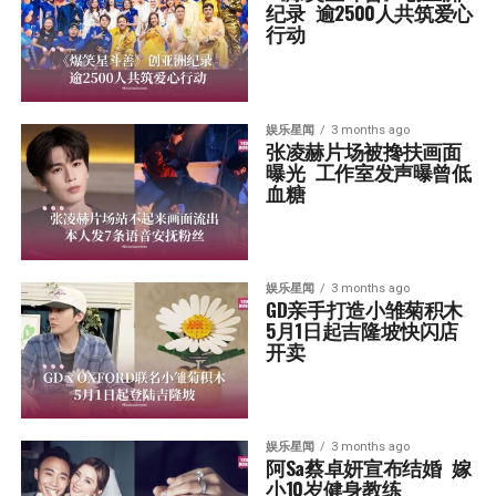
纪录  逾2500人共筑爱心
行动
娱乐星闻
3 months ago
张凌赫片场被搀扶画面
曝光  工作室发声曝曾低
血糖
娱乐星闻
3 months ago
GD亲手打造小雏菊积木  
5月1日起吉隆坡快闪店
开卖
娱乐星闻
3 months ago
阿Sa蔡卓妍宣布结婚  嫁
小10岁健身教练