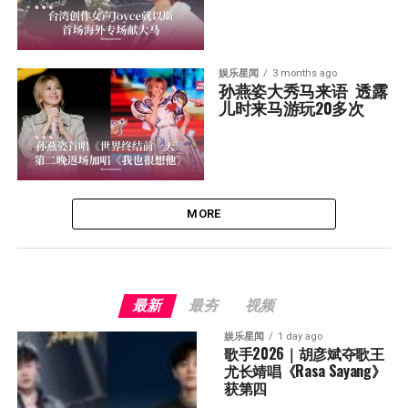
娱乐星闻
3 months ago
孙燕姿大秀马来语  透露
儿时来马游玩20多次
MORE
最新
最夯
视频
娱乐星闻
1 day ago
歌手2026｜胡彦斌夺歌王 
尤长靖唱《Rasa Sayang》
获第四