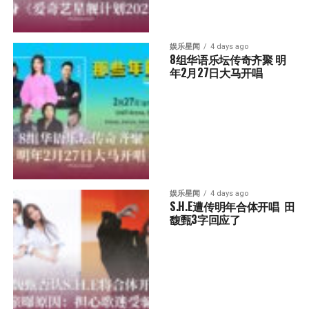
娱乐星闻
4 days ago
8组华语乐坛传奇⻬聚 明
年2月27日大马开唱
娱乐星闻
4 days ago
S.H.E遭传明年合体开唱  田
馥甄3字回应了