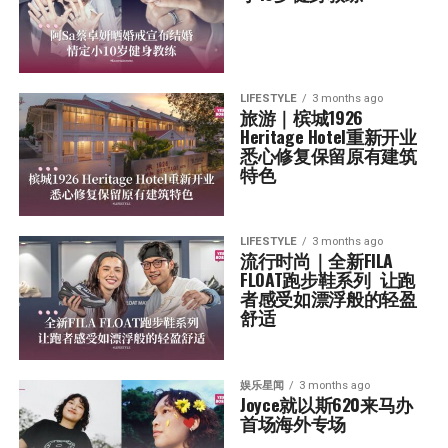
LIFESTYLE
3 months ago
旅游｜槟城1926 
Heritage Hotel重新开业  
悉心修复保留原有建筑
特色
LIFESTYLE
3 months ago
流行时尚｜全新FILA 
FLOAT跑步鞋系列  让跑
者感受如漂浮般的轻盈
舒适
娱乐星闻
3 months ago
Joyce就以斯620来马办
首场海外专场