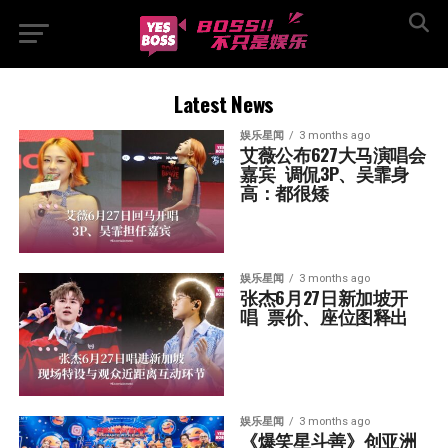
Latest News
娱乐星闻
3 months ago
艾薇公布627大马演唱会
嘉宾  调侃3P、吴霏身
高：都很矮
娱乐星闻
3 months ago
张杰6月27日新加坡开
唱  票价、座位图释出
娱乐星闻
3 months ago
《爆笑星斗善》创亚洲