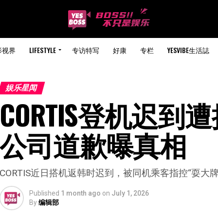
影视界
LIFESTYLE
专访特写
好康
专栏
YESVIBE生活誌
娱乐星闻
CORTIS登机迟到
公司道歉曝真相
CORTIS近日搭机返韩时迟到，被同机乘客指控“耍大
Published
1 month ago
on
July 1, 2026
By
编辑部