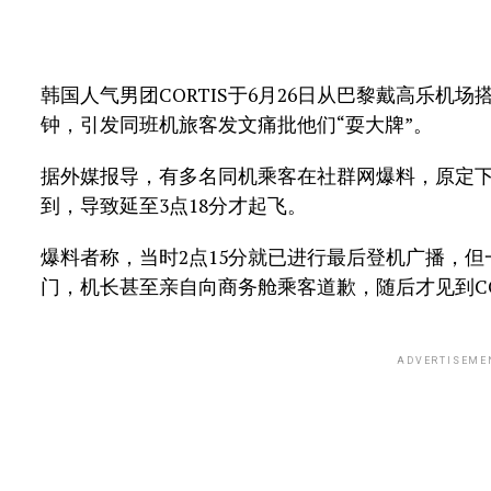
韩国人气男团CORTIS于6月26日从巴黎戴高乐机
钟，引发同班机旅客发文痛批他们“耍大牌”。
据外媒报导，有多名同机乘客在社群网爆料，原定下午2
到，导致延至3点18分才起飞。
爆料者称，当时2点15分就已进行最后登机广播，但
门，机长甚至亲自向商务舱乘客道歉，随后才见到CO
ADVERTISEME