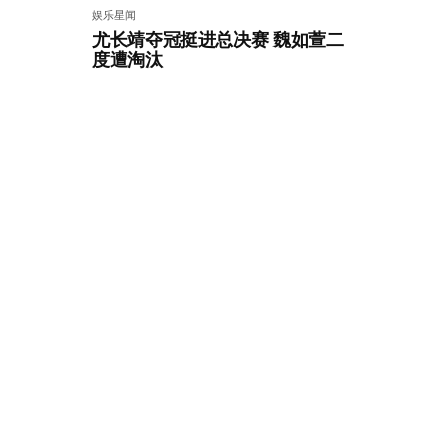
娱乐星闻
尤长靖夺冠挺进总决赛 魏如萱二
度遭淘汰