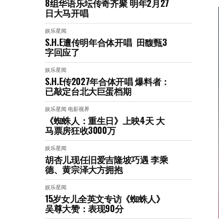
8组华语乐坛传奇⻬聚 明年2月27
日大马开唱
娱乐星闻
S.H.E遭传明年合体开唱 田馥甄3
字回应了
娱乐星闻
S.H.E传2027年合体开唱 爆料者：
已敲定台北大巨蛋档期
娱乐星闻
电影视界
《蜘蛛人：重生日》上映4天 大
马票房狂收3000万
娱乐星闻
胡杏儿现任旧爱吉隆坡巧遇 李乘
德、黄宗泽大方拥抱
娱乐星闻
15岁女儿全英文专访《蜘蛛人》
吴尊大赞：表现90分