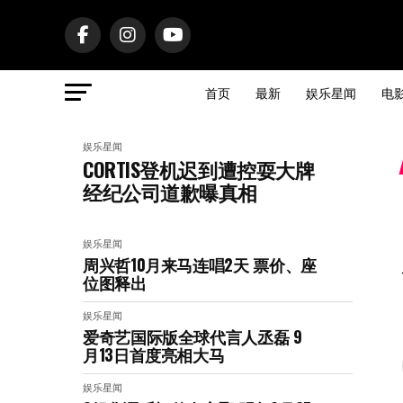
首页
最新
娱乐星闻
电
娱乐星闻
CORTIS登机迟到遭控耍大牌
经纪公司道歉曝真相
娱乐星闻
周兴哲10月来马连唱2天 票价、座
位图释出
娱乐星闻
爱奇艺国际版全球代言人丞磊 9
月13日首度亮相大马
娱乐星闻