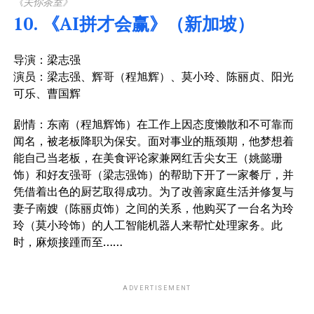
《关你茶室》
10. 《AI拼才会赢》（新加坡）
导演：梁志强
演员：梁志强、辉哥（程旭辉）、莫小玲、陈丽贞、阳光
可乐、曹国辉
剧情：东南（程旭辉饰）在工作上因态度懒散和不可靠而
闻名，被老板降职为保安。面对事业的瓶颈期，他梦想着
能自己当老板，在美食评论家兼网红舌尖女王（姚懿珊
饰）和好友强哥（梁志强饰）的帮助下开了一家餐厅，并
凭借着出色的厨艺取得成功。为了改善家庭生活并修复与
妻子南嫂（陈丽贞饰）之间的关系，他购买了一台名为玲
玲（莫小玲饰）的人工智能机器人来帮忙处理家务。此
时，麻烦接踵而至……
ADVERTISEMENT