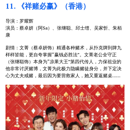
11. 《祥赌必赢》（香港）
导演：罗耀辉
演员：蔡卓妍（阿Sa）、张继聪、邱士缙、吴家忻、朱栢
康
剧情：文菁（
蔡卓妍饰）精通各种赌术，从扑克牌到牌九
样样皆能，更自夸掌握“赢钱必胜法”。文菁老公全守正
（张继聪饰）本身为“凉果大王”第四代传人，力保祖业的
他非常讨厌赌博，文菁为此极力隐瞒赌徒身分，并下定决
心为丈夫戒赌，最后因为要营救家人，她又重返赌桌……