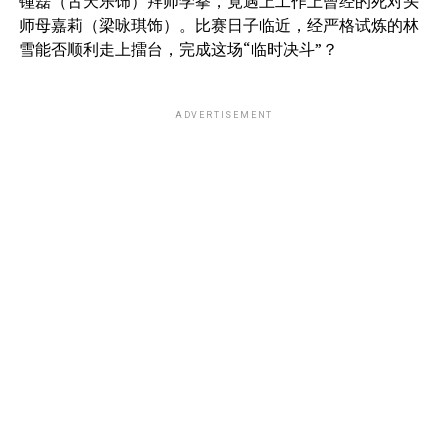
锺磊（古天乐饰）拜师学拳，竟遇上工作上曾经的死对头
师母嘉莉（梁咏琪饰）。比赛日子临近，经严格试炼的林
雪能否顺利走上擂台，完成这场“临时决斗”？
ADVERTISEMENT