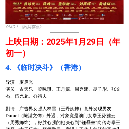
OMG！《阿妈有喜》
上映日期：2025年1月29日（年
初一）
4. 《临时决斗》（香港）
导演：麦启光
演员：古天乐、梁咏琪、王丹妮、周秀娜、胡子彤、张文
杰、伍允龙、乔靖夫
剧情：广告界女强人林雪（王丹妮饰）意外发现男友
Daniel（陈湛文饰）外遇，对象竟是澳门女拳王孙雅云
（周秀娜饰），好胜心强的她决心到“锺磊舍”向传奇拳王