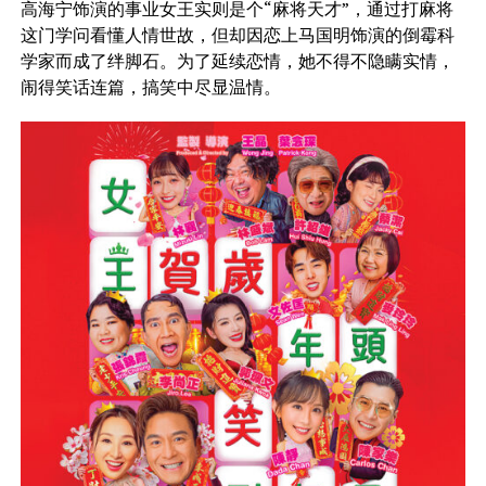
高海宁饰演的事业女王实则是个“麻将天才”，通过打麻将
这门学问看懂人情世故，但却因恋上马国明饰演的倒霉科
学家而成了绊脚石。为了延续恋情，她不得不隐瞒实情，
闹得笑话连篇，搞笑中尽显温情。