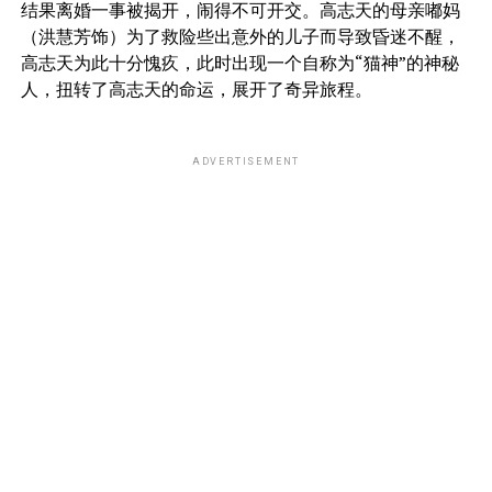
结果离婚一事被揭开，闹得不可开交。高志天的母亲嘟妈
（洪慧芳饰）为了救险些出意外的儿子而导致昏迷不醒，
高志天为此十分愧疚，此时出现一个自称为“猫神”的神秘
人，扭转了高志天的命运，展开了奇异旅程。
ADVERTISEMENT