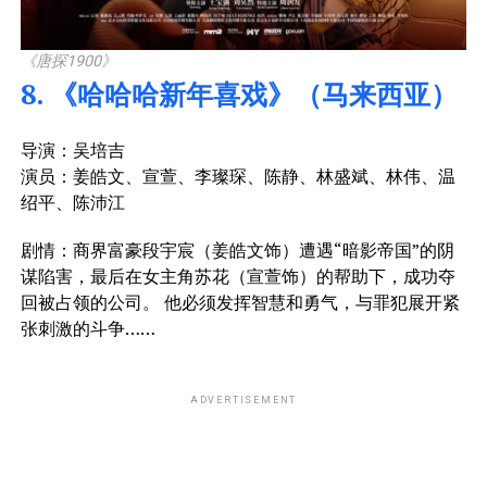
《唐探1900》
8. 《哈哈哈新年喜戏》（马来西亚）
导演：吴培吉
演员：姜皓文、宣萱、李璨琛、陈静、林盛斌、林伟、温
绍平、陈沛江
剧情：商界富豪段宇宸（姜皓文饰）遭遇“暗影帝国”的阴
谋陷害，最后在女主角苏花（宣萱饰）的帮助下，成功夺
回被占领的公司。 他必须发挥智慧和勇气，与罪犯展开紧
张刺激的斗争……
ADVERTISEMENT