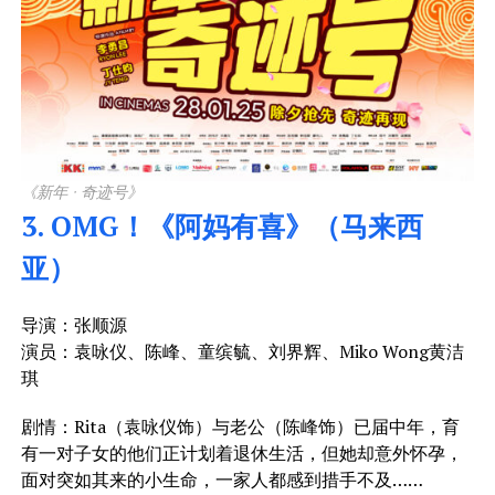
《新年 · 奇迹号》
3. OMG！《阿妈有喜》（马来西
亚）
导演：张顺源
演员：袁咏仪、陈峰、童缤毓、刘界辉、Miko Wong黄洁
琪
剧情：Rita（袁咏仪饰）与老公（陈峰饰）已届中年，育
有一对子女的他们正计划着退休生活，但她却意外怀孕，
面对突如其来的小生命，一家人都感到措手不及……