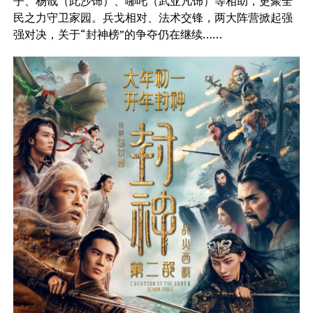
子、杨戬（此沙饰）、哪吒（武亚凡饰）等相助，更聚全
民之力守卫家园。兵戈相对、法术交锋，两大阵营掀起强
强对决，关于“封神榜”的争夺仍在继续……