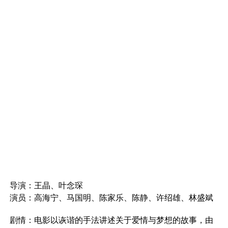
导演：王晶、叶念琛
演员：高海宁、马国明、陈家乐、陈静、许绍雄、林盛斌
剧情：电影以诙谐的手法讲述关于爱情与梦想的故事，由