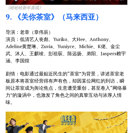
《哈哈哈新年喜戏》
9. 《关你茶室》（马来西亚）
导演：老章（章伟辰）
演员：低清艺人丧彪、Yuriko、大Hee、Anthony、
Adeline黄楚琳、Zuvia、Yuniyce、Michie、K佬、金尘
武、沐人、王麒竣、彭祖荻、陈远扬、弟阳、Jaspers赖宇
涵、李国煌
剧情：电影通过最贴近民生的“茶室”为背景，讲述茶室老
板原本将茶室经营得有声有色，却因某位网红的到访，瞬
间让茶室成为舆论焦点，生意遭受重创，甚至卷入“网络暴
力”的漩涡中，也激发了角色之间的真挚互动与浓厚人情
味。