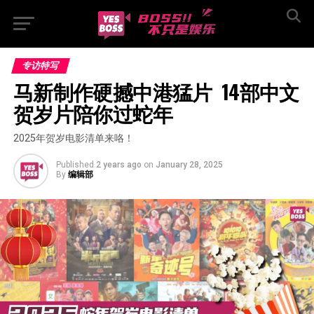
专访特写
马新制作硬撼中港猛片  14部中文
贺岁片陪你过蛇年
2025年贺岁电影清单来咯！
Published
2 years ago
on
January 28, 2025
By
编辑部