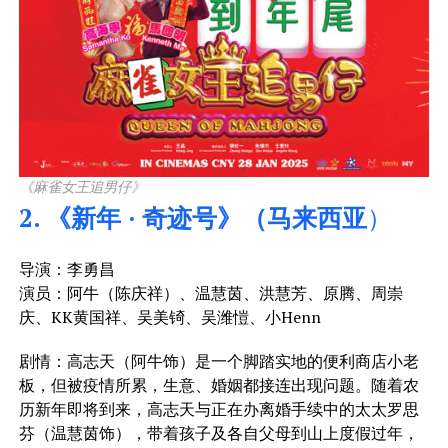
《麻雀女王追男仔》
2. 《新年 · 奇迹号》（马来西亚
）
导演：李勇昌
演员：阿牛（陈庆祥）、温慧茵、洪慧芳、原腾、周崇
庆、KK黄国祥、吴美锜、吴潍愷、小Henn
剧情：高志天（阿牛饰）是一个脚踏实地的便利商店小老
板，但被疫情所累，生意、婚姻都接连出现问题。随着农
历新年即将到来，高志天与正在办离婚手续中的太太罗思
芬（温慧茵饰），带着孩子及各自父母到山上度假过年，