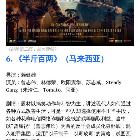
《封神第二部：战火西岐》
6. 《半斤百两》（马来西亚）
导演：赖健雄
演员：曾志伟、林德荣、欧阳震华、苏志威、Steady
Gang（朱浩仁、Tomato、阿亚）
剧情：题材以搞笑动作与斗智为主，讲述现代人如何通过
各种方式改善生活，可是一些人却选择使用不正当手段，
如各种花样电信网络诈骗和金钱游戏等骗取利益。当中
以“曾庙祝”（曾志伟饰）为首的反千会成员化身卧底，混
入犯罪集团，运用“以千制千，以毒攻毒”的策略，试图瓦