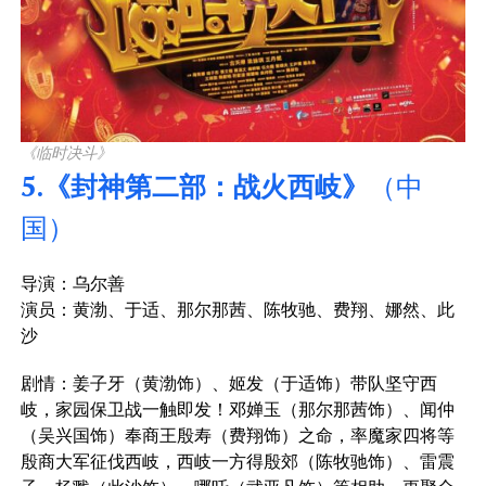
《临时决斗》
5.《封神第二部：战火西岐》
（中
国）
导演：乌尔善
演员：黄渤、于适、那尔那茜、陈牧驰、费翔、娜然、此
沙
剧情：姜子牙（黄渤饰）、姬发（于适饰）带队坚守西
岐，家园保卫战一触即发！邓婵玉（那尔那茜饰）、闻仲
（吴兴国饰）奉商王殷寿（费翔饰）之命，率魔家四将等
殷商大军征伐西岐，西岐一方得殷郊（陈牧驰饰）、雷震