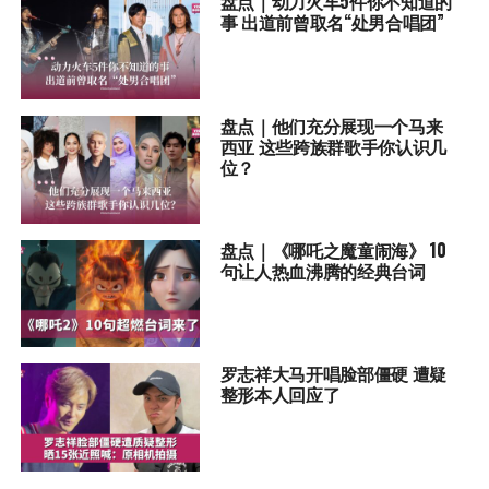
盘点｜动力火车5件你不知道的
事 出道前曾取名“处男合唱团”
盘点｜他们充分展现一个马来
西亚 这些跨族群歌手你认识几
位？
盘点｜《哪吒之魔童闹海》 10
句让人热血沸腾的经典台词
罗志祥大马开唱脸部僵硬 遭疑
整形本人回应了