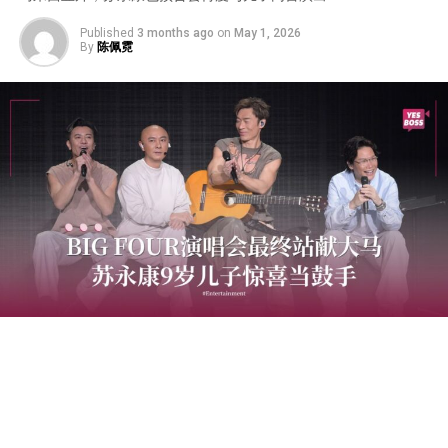
Published
3 months ago
on
May 1, 2026
By
陈佩霓
由许志安、张卫健、梁汉文和苏永康组成的BIG FOUR，将
于2026年5月23日（星期六）在云顶世界云星剧场举办
《BIG FOUR HAPPY TO SEE YOU ALL演唱会》。4人曾先
后于2010年及2013年来马开唱，如今时隔13年再次重返大