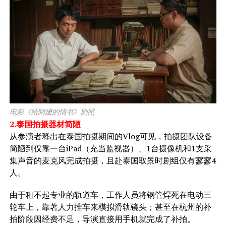
电影《给阿嬷的情书》剧照
2.泰国拍摄器材简陋
从参演者释出在泰国拍摄期间的Vlog可见，拍摄团队设备
简陋到仅靠一台iPad（充当监视器）、1台摄像机和1支采
集声音的麦克风完成拍摄，且赴泰国取景时剧组仅有寥寥4
人。
由于租不起专业的轨道车，工作人员将钢管焊死在电动三
轮车上，靠著人力推车来模拟滑轨镜头；甚至在杭州的补
拍阶段因经费不足，导演直接用手机就完成了补拍。