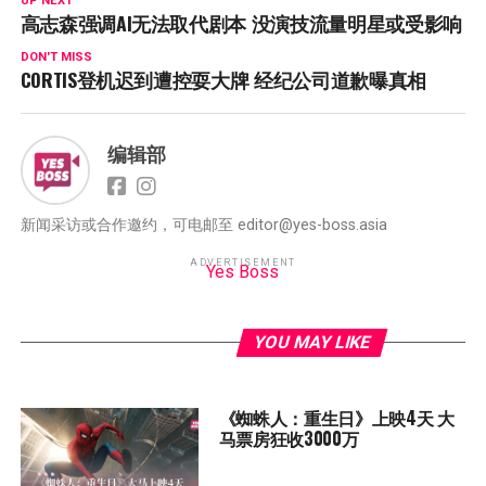
UP NEXT
高志森强调AI无法取代剧本 没演技流量明星或受影响
DON'T MISS
CORTIS登机迟到遭控耍大牌 经纪公司道歉曝真相
编辑部
新闻采访或合作邀约，可电邮至 editor@yes-boss.asia
ADVERTISEMENT
Yes Boss
YOU MAY LIKE
《蜘蛛人：重生日》上映4天 大
马票房狂收3000万