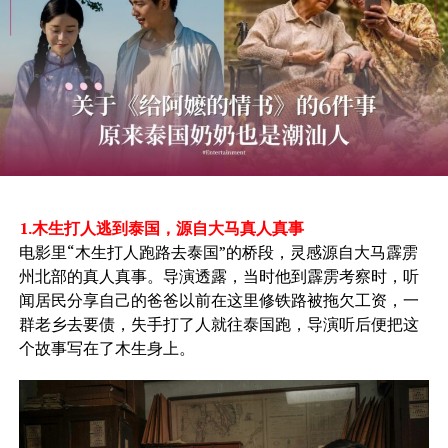
1.木生打人逃到泰国，源自大马真人真事
电影里“木生打人跑路去泰国”的桥段，灵感源自大马霹雳
州北部的真人真事。导演透露，当时他到霹雳考察时，听
闻居民分享自己的爸爸以前在这里修铁路被拖欠工资，一
群老乡去要债，失手打了人就往泰国跑，导演听后便把这
个故事写在了木生身上。