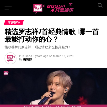
专访特写
精选罗志祥7首经典情歌  哪一首
最能打动你的心？
能歌善舞的罗志祥，唱起情歌来也极具魅力！
Published
3 years ago
on
March 16, 2023
By
编辑部