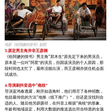
电影《给阿嬷的情书》剧照
3.原定男主角并非王彦桐
《给阿嬷的情书》男主角“郑木生”原先定下来的男演员，
原本是一位叫“阿星”的演员，但因该演员的个人原因，那
段时间也太忙了，最终没能出演，而王彦桐亦抓住机会面
试成功。
4.导演刷抖音选中“南枝”
导演蓝鸿春透露，刚开始选角时，他们用尽了各种招数，
包括最传统的方法“地推（线下推广）”，但还是没找到合
适的人。随后他另辟蹊径，在抖音上根据“南枝”的形象、
年龄和地域设定，利用大数据的推送选出符合特质的女孩