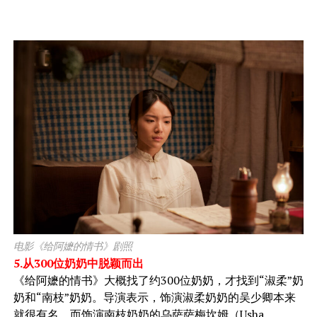
电影《给阿嬷的情书》剧照
5.从300位奶奶中脱颖而出
《给阿嬷的情书》大概找了约300位奶奶，才找到“淑柔”奶
奶和“南枝”奶奶。导演表示，饰演淑柔奶奶的吴少卿本来
就很有名，而饰演南枝奶奶的乌萨萨梅坎姆（Usha