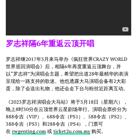
罗志祥隔6年重返云顶开唱
罗志祥继2017年3月来马举办《疯狂世界CRAZY WORLD
世界巡回演唱会》后，相隔6年再度重返云顶舞台，并
以“罗志祥”为演唱会主题，希望把出道28年最精华的表演
呈现给一路支持的歌迷。他也透露大马演唱会备有2大彩
蛋，除了会送出礼物，他还会走下台与粉丝近距离互动。
《2023罗志祥演唱会大马站》将于3月18日（星期六），
晚上8时30分在云顶世界云星剧场举行。演唱会票价分为
888令吉（VIP）、688令吉（PS1）、588令吉（PS2）、
388令吉（PS3）和288令吉（PS4），门票可
在
rwgenting.com
或
ticket2u.com.my
购买。