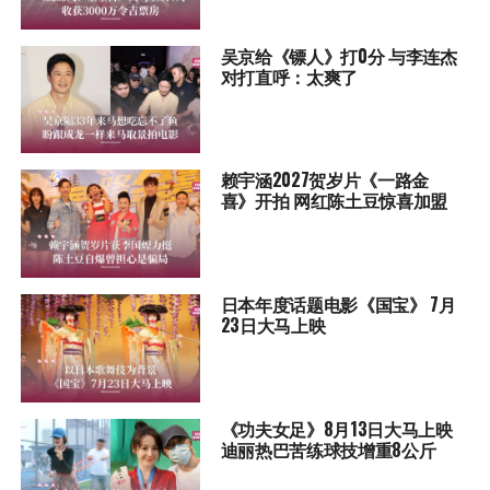
吴京给《镖人》打0分 与李连杰
对打直呼：太爽了
赖宇涵2027贺岁片《一路金
喜》开拍 网红陈土豆惊喜加盟
日本年度话题电影《国宝》 7月
23日大马上映
《功夫女足》8月13日大马上映
迪丽热巴苦练球技增重8公斤