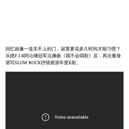
回忆就像一道关不上的门，寂寞要花多久时间才能习惯？
乐团F.I.R阿沁继冠军点播曲《我不会唱歌》后，再次量身
谱写SLOW ROCK抒情摇滚年度K歌。