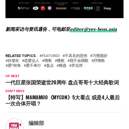
新闻采访与资讯通告，可电邮至
editor@yes-boss.asia
RELATED TOPICS:
FEATURED
不具名的悲伤
习惯就好
好朋友
恋爱达人
情歌
慢歌
我不会唱歌
抒情歌
爱*转角
爱不单行
盘点
精选
罗志祥
UP NEXT
一代巨星张国荣逝世20周年 盘点哥哥十大经典歌词
DON'T MISS
【特写】MAMAMOO《MYCON》5大看点 或是4人最后
一次合体开唱？
编辑部