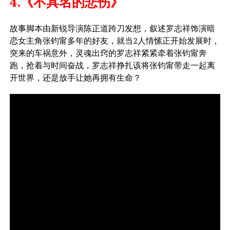
4.《不具名的悲伤》
故事脚本由新锐导演陈正道跨刀发想，叙述罗志祥饰演暗
恋女主角张钧甯多年的好友，就当2人情愫正开始发展时，
突来的车祸意外，灵魂出窍的罗志祥紧紧牵着张钧甯奔
跑，抢着与时间奋战，罗志祥挣扎该将张钧甯带走一起离
开世界，还是放手让她再拥有生命？