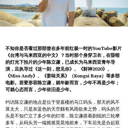
不知你是否看过
那部曾在多年前红极一时的
YouTube
影片
《台湾与马来西亚的中文》？当时那个身穿卫衣，在昏暗
的灯光下拍片的少年陈立谦，已成长为马来西亚青年导
演，且执导过《这一刻，想见你》、《财神
2020
》、
《
Miss Andy
》、《
姜味关系》（Kongsi Raya）等多部
电影。若要形容陈立谦，就年龄而言，少年不再是少年；
可就心态而言，少年依旧是少年。
约访陈立谦的地点是位于登嘉楼的马江码头，那天的风不
算太大，只是灰蓝色的天空颇有风雨欲来之势，码头的尽
头是不知伫立了多少年的灯塔，陈立谦搭着剧组的三轮摩
多车，从码头另一端摇摇晃晃地前来，下车后先是合起双