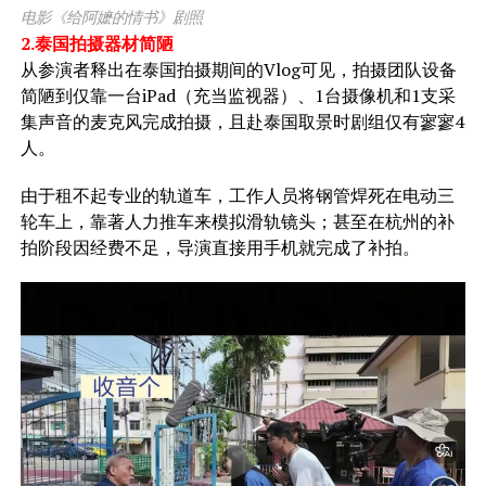
电影《给阿嬷的情书》剧照
2.泰国拍摄器材简陋
从参演者释出在泰国拍摄期间的Vlog可见，拍摄团队设备
简陋到仅靠一台iPad（充当监视器）、1台摄像机和1支采
集声音的麦克风完成拍摄，且赴泰国取景时剧组仅有寥寥4
人。
由于租不起专业的轨道车，工作人员将钢管焊死在电动三
轮车上，靠著人力推车来模拟滑轨镜头；甚至在杭州的补
拍阶段因经费不足，导演直接用手机就完成了补拍。