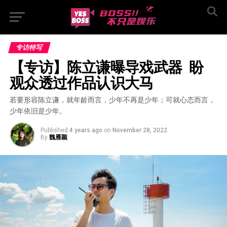
专访特写
【专访】陈立谦曝导戏武器  盼
观众透过作品认识大马
若要形容陈立谦，就年龄而言，少年不再是少年；可就心态而言，
少年依旧是少年。
Published
4 years ago
on
November 28, 2022
By
魏雁颖