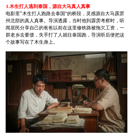
1.木生打人逃到泰国，源自大马真人真事
电影里“木生打人跑路去泰国”的桥段，灵感源自大马霹雳
州北部的真人真事。导演透露，当时他到霹雳考察时，听
闻居民分享自己的爸爸以前在这里修铁路被拖欠工资，一
群老乡去要债，失手打了人就往泰国跑，导演听后便把这
个故事写在了木生身上。