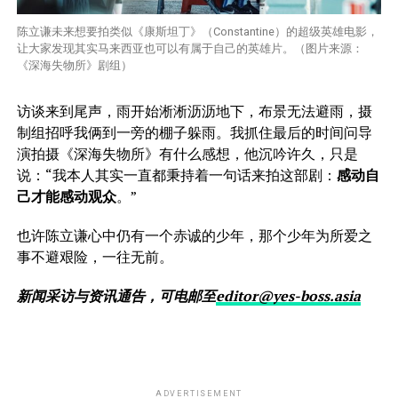
陈立谦未来想要拍类似《康斯坦丁》（Constantine）的超级英雄电影，
让大家发现其实马来西亚也可以有属于自己的英雄片。（图片来源：
《深海失物所》剧组）
访谈来到尾声，雨开始淅淅沥沥地下，布景无法避雨，摄
制组招呼我俩到一旁的棚子躲雨。我抓住最后的时间问导
演拍摄《深海失物所》有什么感想，他沉吟许久，只是
说：“我本人其实一直都秉持着一句话来拍这部剧：
感动自
己才能感动观众
。”
也许陈立谦心中仍有一个赤诚的少年，那个少年为所爱之
事不避艰险，一往无前。
新闻采访与资讯通告，可电邮至
editor@yes-boss.asia
ADVERTISEMENT