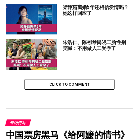
梁静茹离婚5年还相信爱情吗？
她这样回应了
朱浩仁、陈祤琴揭晓二胎性别
笑喊：不用做人工受孕了
CLICK TO COMMENT
专访特写
中国票房黑马《给阿嬷的情书》 