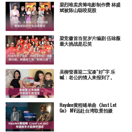
梁烈唯卖房筹电影制作费 林盛
斌被陈山聪咬屁股
梁竞徽首当贺岁片编剧 伍咏薇
最大挑战是忍笑
吴柳莹喜迎二宝凑“好”字 乐
喊：老公的情人来报到了。
Hayden黄程晞单曲《Just Let
Go》 MV远赴台湾取景拍摄