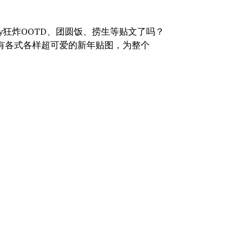
tory狂炸OOTD、团圆饭、捞生等贴文了吗？
还有各式各样超可爱的新年贴图，为整个
道要输入什么关键字才能找到贴切的、满意
多可爱的新年贴图！