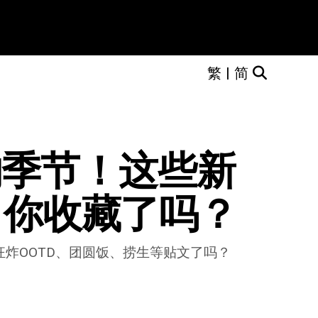
繁
|
简
ry的季节！这些新
，你收藏了吗？
ry狂炸OOTD、团圆饭、捞生等贴文了吗？