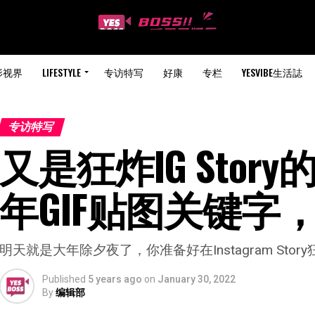
影视界
LIFESTYLE
专访特写
好康
专栏
YESVIBE生活誌
专访特写
又是狂炸IG Sto
年GIF贴图关键字
明天就是大年除夕夜了，你准备好在Instagram Sto
Published
5 years ago
on
January 30, 2022
By
编辑部