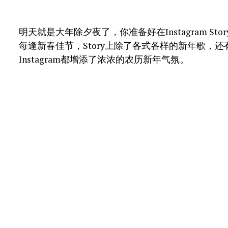
明天就是大年除夕夜了，你准备好在Instagram S
每逢新春佳节，Story上除了各式各样的新年歌，
Instagram都增添了浓浓的农历新年气氛。
但有一点令人烦恼的是，每次想要放贴图，却不知
的，但是看别的Story的时候，却发现原来有这么