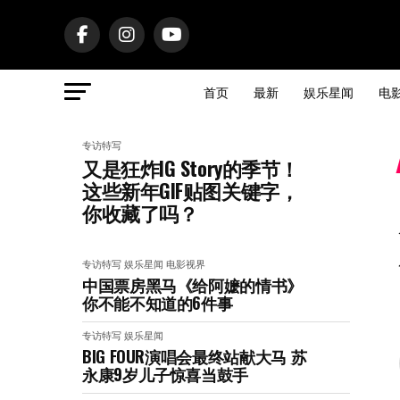
首页
最新
娱乐星闻
电
专访特写
又是狂炸IG Story的季节！
这些新年GIF贴图关键字，
你收藏了吗？
专访特写
娱乐星闻
电影视界
中国票房黑马《给阿嬷的情书》
你不能不知道的6件事
专访特写
娱乐星闻
BIG FOUR演唱会最终站献大马 苏
永康9岁儿子惊喜当鼓手