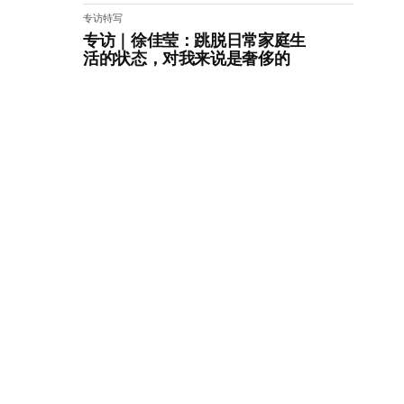
专访特写
专访｜徐佳莹：跳脱日常家庭生
活的状态，对我来说是奢侈的