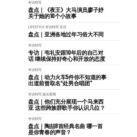
专访特写
盘点｜《夜王》大马演员廖子妤
关于她的10个小故事
LIFESTYLE
专访特写
生活
盘点｜亚洲各地过年习俗大不同
专访特写
专访｜韦礼安跟10年后的自己对
话 继续保持好奇心和开放的态度
专访特写
盘点｜动力火车5件你不知道的事
出道前曾取名“处男合唱团”
专访特写
娱乐星闻
盘点｜他们充分展现一个马来西
亚 这些跨族群歌手你认识几位？
专访特写
盘点｜陶喆8首经典名曲 哪一首
是你青春的声音？