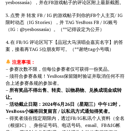
yesbossasia），并在FB游戏帖子的评论区附上最新截图。
3. 点赞 并 转发 FB / IG 的游戏帖子到你的FB个人主页/ IG
限时动态（IG Stories），并 TAG YesBoss FB / IG账号
（IG：@yesbossasia）。（**记得设定为公开）
4. 在 FB/IG 评论区写下【品冠大马演唱会嘉宾名字】的答
案，接着再TAG 5位朋友即可。（**谢绝tag小号哦）
注意事项：
– 参赛次数不限，但每位参赛者仅可获得一份奖品。
– 须符合参赛条规！YesBoss保留随时验证并取消任何不符
合上述参赛条规的参加者。
– 所有奖品不得出售、转卖、以物易物、兑换成现金或转
让。
–
活动截止日期：2024年6月26日（星期三）中午12时，
YesBoss小编将回复留言 / 以私讯方式通知得奖者。
– 得奖者须在指定期限内，透过FB/IG私讯个人资料（全名
（根据IC）、身份证号码、电话号码、email、FB&IG帐