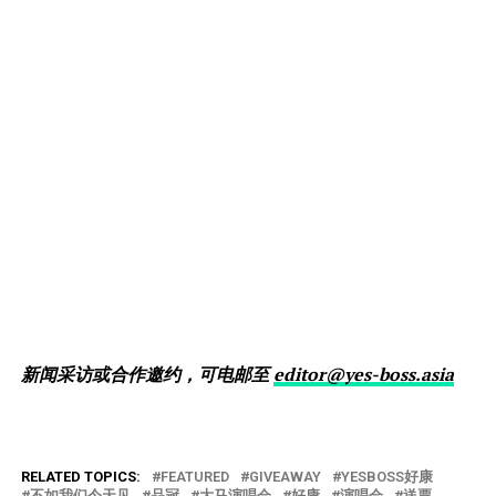
新闻采访或合作邀约，可电邮至
editor@yes-boss.asia
RELATED TOPICS:
FEATURED
GIVEAWAY
YESBOSS好康
不如我们今天见
品冠
大马演唱会
好康
演唱会
送票