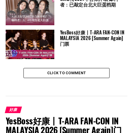
者：已敲定台北大巨蛋档期
YesBoss好康丨T-ARA FAN-CON IN
MALAYSIA 2026 [Summer Again]
门票
CLICK TO COMMENT
好康
YesBoss好康丨T-ARA FAN-CON IN 
MALAYSIA 2026 [Summer Again]门