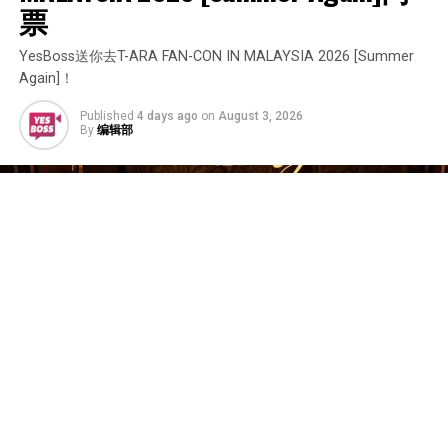
票
YesBoss送你去T-ARA FAN-CON IN MALAYSIA 2026 [Summer
Again]！
Published
4 days ago
on
August 3, 2026
By
编辑部