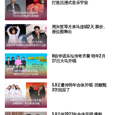
打造沉浸式音乐宇宙
周兴哲10月来马连唱2天 票价、
座位图释出
8组华语乐坛传奇⻬聚 明年2月
27日大马开唱
S.H.E遭传明年合体开唱 田馥甄
3字回应了
S.H.E传2027年合体开唱 爆料