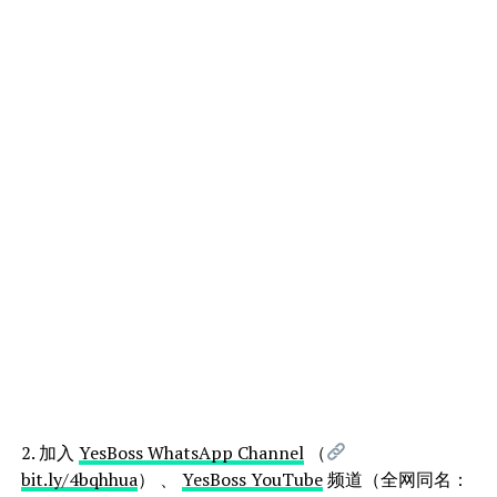
2. 加入
YesBoss WhatsApp Channel
（
bit.ly/4bqhhua
） 、
YesBoss YouTube
频道（全网同名：