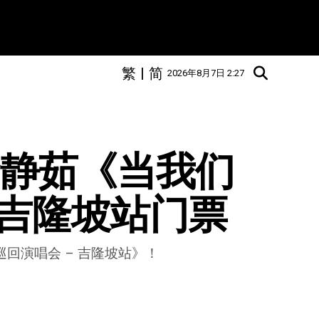
繁
|
简
2026年8月7日 2:27
送梁静茹《当我们
吉隆坡站门票
巡回演唱会 – 吉隆坡站》！