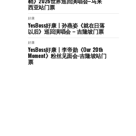
鞘》2026世界巡回演唱会–马来
西亚站门票
好康
YesBoss好康丨孙燕姿《就在日落
以后》巡回演唱会 – 吉隆坡门票
好康
YesBoss好康丨李帝勋《Our 20th
Moment》粉丝见面会-吉隆坡站门
票