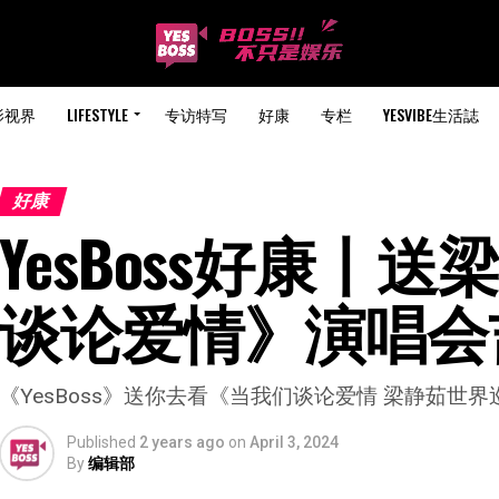
影视界
LIFESTYLE
专访特写
好康
专栏
YESVIBE生活誌
好康
YesBoss好康丨
谈论爱情》演唱会
《YesBoss》送你去看《当我们谈论爱情 梁静茹世界
Published
2 years ago
on
April 3, 2024
By
编辑部