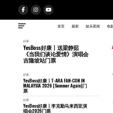
首页
最新
娱乐星闻
电
好康
YesBoss好康丨送梁静茹
《当我们谈论爱情》演唱会
吉隆坡站门票
好康
YesBoss好康丨T-ARA FAN-CON IN
MALAYSIA 2026 [Summer Again]门
票
好康
YesBoss好康丨李克勤马来西亚演
唱会2026门票