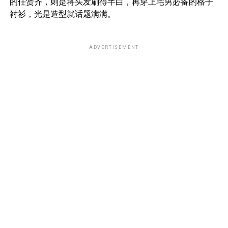
的任贤齐，则是将头发刷得半白，再穿上宅男必备的格子
衬衫，光是造型就话题满满。
ADVERTISEMENT