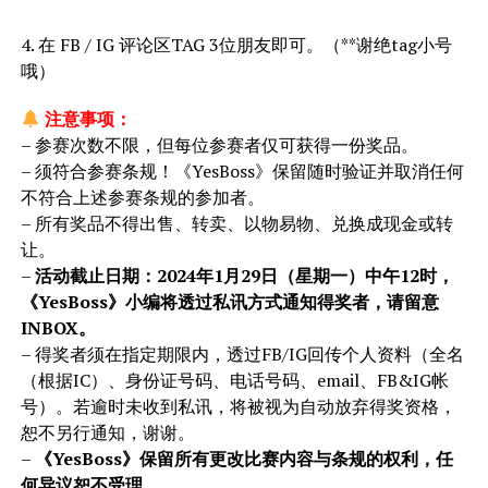
4. 在 FB / IG 评论区TAG 3位朋友即可。（**谢绝tag小号
哦）
注意事项：
– 参赛次数不限，但每位参赛者仅可获得一份奖品。
– 须符合参赛条规！《YesBoss》保留随时验证并取消任何
不符合上述参赛条规的参加者。
– 所有奖品不得出售、转卖、以物易物、兑换成现金或转
让。
–
活动截止日期：2024年1月29日（星期一）中午12时，
《YesBoss》小编将透过私讯方式通知得奖者，请留意
INBOX。
– 得奖者须在指定期限内，透过FB/IG回传个人资料（全名
（根据IC）、身份证号码、电话号码、email、FB&IG帐
号）。若逾时未收到私讯，将被视为自动放弃得奖资格，
恕不另行通知，谢谢。
–
《YesBoss》保留所有更改比赛内容与条规的权利，任
何异议恕不受理。