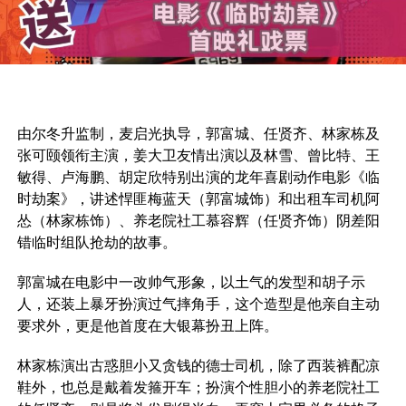
由尔冬升监制，麦启光执导，郭富城、任贤齐、林家栋及
张可颐领衔主演，姜大卫友情出演以及林雪、曾比特、王
敏得、卢海鹏、胡定欣特别出演的龙年喜剧动作电影《临
时劫案》，讲述悍匪梅蓝天（郭富城饰）和出租车司机阿
怂（林家栋饰）、养老院社工慕容辉（任贤齐饰）阴差阳
错临时组队抢劫的故事。
郭富城在电影中一改帅气形象，以土气的发型和胡子示
人，还装上暴牙扮演过气摔角手，这个造型是他亲自主动
要求外，更是他首度在大银幕扮丑上阵。
林家栋演出古惑胆小又贪钱的德士司机，除了西装裤配凉
鞋外，也总是戴着发箍开车；扮演个性胆小的养老院社工