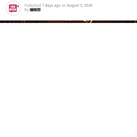
Published
7 days ago
on
August 3, 2026
By
编辑部
韩国二代女团T-ARA于2009年出道，组合名称“T-ARA”象
征着她们立志成为音乐界女王的抱负。作为K-Pop第二代
的核心代表组合之一，她们凭借一系列风靡全亚洲的经典
热门歌曲而广为人知，其中包括《Bo Peep Bo Peep》、