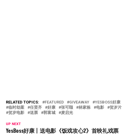
RELATED TOPICS:
FEATURED
GIVEAWAY
YESBOSS好康
临时劫案
任贤齐
好康
张可颐
林家栋
电影
贺岁片
贺岁电影
送票
郭富城
麦启光
UP NEXT
YesBoss好康丨送电影《饭戏攻心2》首映礼戏票