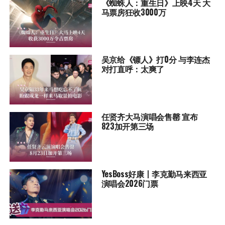
《蜘蛛人：重生日》上映4天 大
马票房狂收3000万
吴京给《镖人》打0分 与李连杰
对打直呼：太爽了
任贤齐大马演唱会售罄 宣布
823加开第三场
YesBoss好康丨李克勤马来西亚
演唱会2026门票