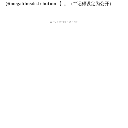
@megafilmsdistribution_ 】。（**记得设定为公开）
ADVERTISEMENT