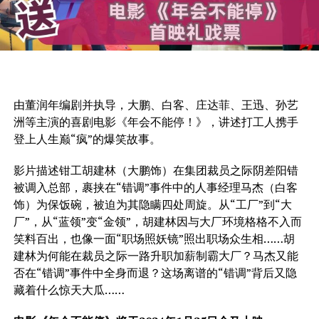
由董润年编剧并执导，大鹏、白客、庄达菲、王迅、孙艺
洲等主演的喜剧电影《年会不能停！》，讲述打工人携手
登上人生巅“疯”的爆笑故事。
影片描述钳工胡建林（大鹏饰）在集团裁员之际阴差阳错
被调入总部，裹挟在“错调”事件中的人事经理马杰（白客
饰）为保饭碗，被迫为其隐瞒四处周旋。从“工厂”到“大
厂”，从“蓝领”变“金领”，胡建林因与大厂环境格格不入而
笑料百出，也像一面“职场照妖镜”照出职场众生相……胡
建林为何能在裁员之际一路升职加薪制霸大厂？马杰又能
否在“错调”事件中全身而退？这场离谱的“错调”背后又隐
藏着什么惊天大瓜……