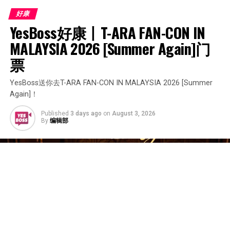
好康
YesBoss好康丨T-ARA FAN-CON IN 
MALAYSIA 2026 [Summer Again]门
票
YesBoss送你去T-ARA FAN-CON IN MALAYSIA 2026 [Summer
Again]！
Published
3 days ago
on
August 3, 2026
By
编辑部