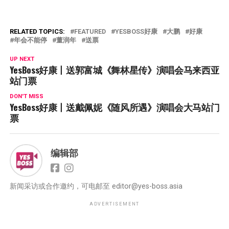
RELATED TOPICS:
FEATURED
YESBOSS好康
大鹏
好康
年会不能停
董润年
送票
UP NEXT
YesBoss好康丨送郭富城《舞林星传》演唱会马来西亚
站门票
DON'T MISS
YesBoss好康丨送戴佩妮《随风所遇》演唱会大马站门
票
编辑部
新闻采访或合作邀约，可电邮至
editor@yes-boss.asia
ADVERTISEMENT